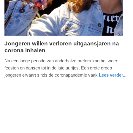
2025
09:10
Jongeren willen verloren uitgaansjaren na
corona inhalen
vrijdag,
11.
Na een lange periode van anderhalve meters kan het weer:
november
feesten en dansen tot in de late uurtjes. Een grote groep
2022
jongeren ervaart sinds de coronapandemie vaak
Lees verder...
-
nieuws
noord-
09:29
brabant
Update:
09-
04-
2025
09:10