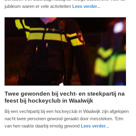
2023
jubileum waren er vele activiteiten
Lees verder...
-
nieuws
friesland
19:14
Update:
09-
04-
2025
09:10
Twee gewonden bij vecht- en steekpartij na
feest bij hockeyclub in Waalwijk
zaterdag,
24.
Bij een vechtpartij bij een hockeyclub in Waalwijk zijn afgelopen
juni
nacht twee personen gewond geraakt door messteken. 'Eén
2023
van hen raakte daarbij ernstig gewond
Lees verder...
-
nieuws
noord-
ambulance