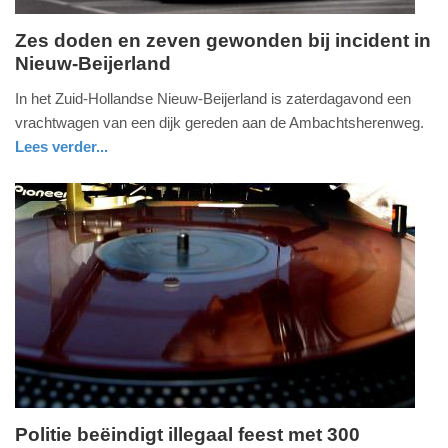
Zes doden en zeven gewonden bij incident in
Nieuw-Beijerland
zaterdag,
27.
In het Zuid-Hollandse Nieuw-Beijerland is zaterdagavond een
augustus
vrachtwagen van een dijk gereden aan de Ambachtsherenweg.
2022
Lees verder...
-
nieuws
zuid-
politie
19:56
holland
Update:
09-
04-
2025
09:10
Politie beëindigt illegaal feest met 300