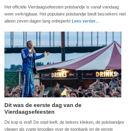
1.
Het officiële Vierdaagsefeesten polsbandje is vanaf vandaag
juni
weer verkrijgbaar. Het populaire polsbandje biedt bezoekers niet
2026
alleen zeven dagen lang onbeperkt
Lees verder...
-
nieuws
gelderland
12:03
Update:
01-
06-
2026
12:05
Dit was de eerste dag van de
Vierdaagsefeesten
zondag,
13.
De kop is eraf! De stad leeft, de bekers klinken, de polsbandjes
juli
vliegen als zoete broodjes over de toonbank en de eerste