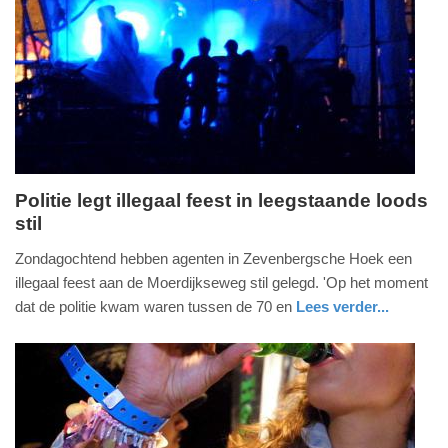
09-
04-
2025
09:10
Politie legt illegaal feest in leegstaande loods
stil
zondag,
5.
Zondagochtend hebben agenten in Zevenbergsche Hoek een
maart
illegaal feest aan de Moerdijkseweg stil gelegd. 'Op het moment
2023
dat de politie kwam waren tussen de 70 en
Lees verder...
-
nieuws
noord-
politie
15:43
brabant
Update:
09-
04-