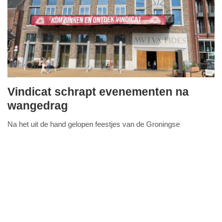
Vindicat schrapt evenementen na
dinsdag,
wangedrag
5.
Na het uit de hand gelopen feestjes van de Groningse
oktober
FullStack Studio
studentenvereniging Vindicat, heeft men in samenspraak met de
2021
gemeente besloten om tot nader order alle
Lees verder...
-
10:24
Update:
09-
04-
2025