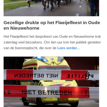
Gezellige drukte op het Flaeijelfeest in Oude
en Nieuwehorne
zaterdag,
24.
Het Flaeijelfeest het dorpsfeest van Oude en Nieuwehorne trok
september
zaterdag veel bezoekers. Om tien uur kon het publiek genieten
2022
van de boerenoptocht, die over de
Lees verder...
-
nieuws
friesland
19:20
Update:
09-
04-
2025
09:10