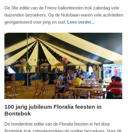
zondag,
De 36e editie van de Friese ballonfeesten trok zaterdag vele
30.
duizenden bezoekers. Op de Nutsbaan waren vele activiteiten
juli
georganiseerd voor jong en oud.
Lees verder...
2023
nieuws
friesland
-
17:28
Update:
09-
04-
2025
09:10
100 jarig jubileum Floralia feesten in
Bontebok
zaterdag,
1.
De honderdste editie van de Floralia feesten in het dorp
juli
Bontebok trok zaterdagmiddag de nodige bezoekers. Voor dit