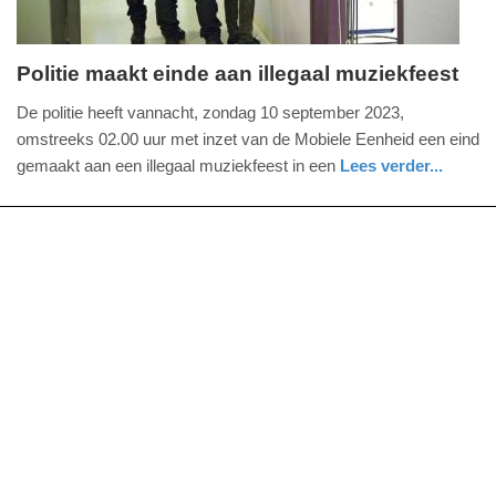
Politie maakt einde aan illegaal muziekfeest
zondag,
De politie heeft vannacht, zondag 10 september 2023,
10.
omstreeks 02.00 uur met inzet van de Mobiele Eenheid een eind
september
gemaakt aan een illegaal muziekfeest in een
Lees verder...
2023
nieuws
zeeland
politie
-
13:02
Update:
09-
04-
2025
09:10