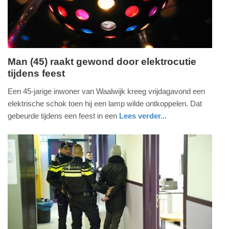
09:10
Man (45) raakt gewond door elektrocutie
tijdens feest
zaterdag,
7.
Een 45-jarige inwoner van Waalwijk kreeg vrijdagavond een
oktober
elektrische schok toen hij een lamp wilde ontkoppelen. Dat
2023
gebeurde tijdens een feest in een
Lees verder...
-
nieuws
noord-
ambulance
10:51
brabant
Update:
09-
04-
2025
09:10