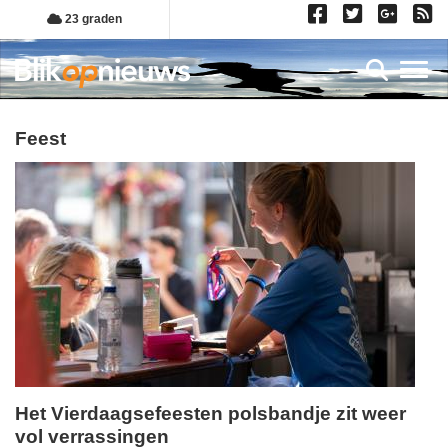
Overslaan
23 graden
en
naar
Toggl
de
inhoud
gaan
feest
Het Vierdaagsefeesten polsbandje zit weer
vol verrassingen
maandag,