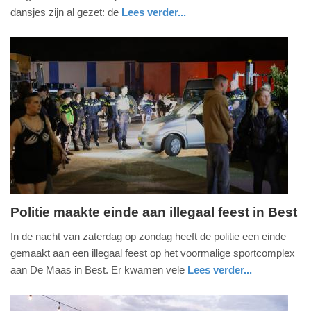
2025
dansjes zijn al gezet: de
Lees verder...
-
nieuws
gelderland
15:06
Update:
13-
07-
2025
15:10
Politie maakte einde aan illegaal feest in Best
zondag,
In de nacht van zaterdag op zondag heeft de politie een einde
7.
gemaakt aan een illegaal feest op het voormalige sportcomplex
april
aan De Maas in Best. Er kwamen vele
Lees verder...
2024
nieuws
noord-
politie
-
brabant