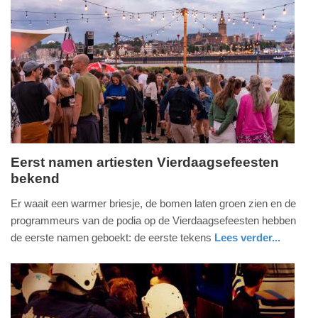
14:32
Update:
09-
04-
2025
09:10
Eerst namen artiesten Vierdaagsefeesten
bekend
donderdag,
14.
Er waait een warmer briesje, de bomen laten groen zien en de
maart
programmeurs van de podia op de Vierdaagsefeesten hebben
2024
de eerste namen geboekt: de eerste tekens
Lees verder...
-
nieuws
gelderland
13:46
Update:
09-