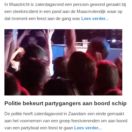
20.
In Maastricht is zaterdagavond een persoon gewond geraakt bij
maart
een steekincident in een pand aan de Maasmolendijk waar op
2022
dat moment een feest aan de gang was
Lees verder...
-
nieuws
limburg
ambulance
09:17
Update:
09-
04-
2025
09:10
Politie bekeurt partygangers aan boord schip
zaterdag,
De politie heeft zaterdagavond in Zaandam een einde gemaakt
8.
aan het voornemen van een groep feestvierenden om aan boord
januari
van een partyboat een feest te gaan
Lees verder...
2022