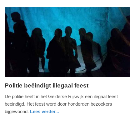
nieuws
noord-
politie
-
holland
23:21
Update:
09-
04-
2025
09:10
Politie beëindigt illegaal feest
zaterdag,
De politie heeft in het Gelderse Rijswijk een ilegaal feest
1.
beeindigd. Het feest werd door honderden bezoekers
januari
bijgewoond.
Lees verder...
2022
nieuws
gelderland
politie
-
18:35