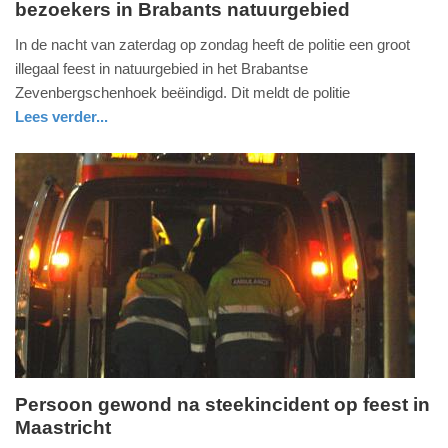
bezoekers in Brabants natuurgebied
zondag,
3.
In de nacht van zaterdag op zondag heeft de politie een groot
april
illegaal feest in natuurgebied in het Brabantse
2022
Zevenbergschenhoek beëindigd. Dit meldt de politie
-
Lees verder...
15:06
nieuws
noord-
politie
brabant
Update:
09-
04-
2025
09:10
Persoon gewond na steekincident op feest in
Maastricht
zondag,