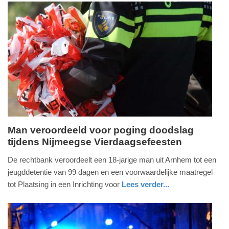
19:03
brabant
Update:
09-
04-
2025
09:10
Man veroordeeld voor poging doodslag
tijdens Nijmeegse Vierdaagsefeesten
vrijdag,
2.
De rechtbank veroordeelt een 18-jarige man uit Arnhem tot een
juni
jeugddetentie van 99 dagen en een voorwaardelijke maatregel
2023
tot Plaatsing in een Inrichting voor
Lees verder...
-
nieuws
gelderland
16:39
Update: