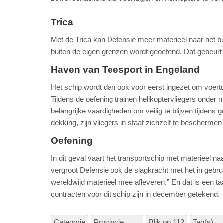
Trica
Met de Trica kan Defensie meer materieel naar het buite
buiten de eigen grenzen wordt geoefend. Dat gebeur
Haven van Teesport in Engeland
Het schip wordt dan ook voor eerst ingezet om voert
Tijdens de oefening trainen helikoptervliegers onder m
belangrijke vaardigheden om veilig te blijven tijdens g
dekking, zijn vliegers in staat zichzelf te beschermen
Oefening
In dit geval vaart het transportschip met materieel 
vergroot Defensie ook de slagkracht met het in gebr
wereldwijd materieel mee afleveren.” En dat is een
contracten voor dit schip zijn in december getekend.
Categorie
Provincie
Blik op 112
Tag(s)