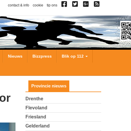
contact & info
cookie
tip ons
Nieuws
Bizzpress
Blik op 112
Provincie nieuws
Drenthe
Flevoland
Friesland
Gelderland