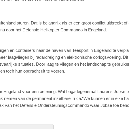
nland sturen. Dat is belangrijk als er een groot conflict uitbreekt of 
t nu door het Defensie Helikopter Commando in Engeland.
uigen en containers naar de haven van Teesport in Engeland te verpla
eer laagvliegen bij radardreiging en elektronische oorlogsvoering. Dit 
evaarlijke situaties. Door laag te vliegen en het landschap te gebruike
 en toch hun opdracht uit te voeren.
naar Engeland voor een oefening. Wat brigadegeneraal Laurens Jobse be
uik nemen van de permanent inzetbare Trica.“We kunnen er in elke h
 taak van het Defensie Ondersteuningscommando waar Jobse toe beho