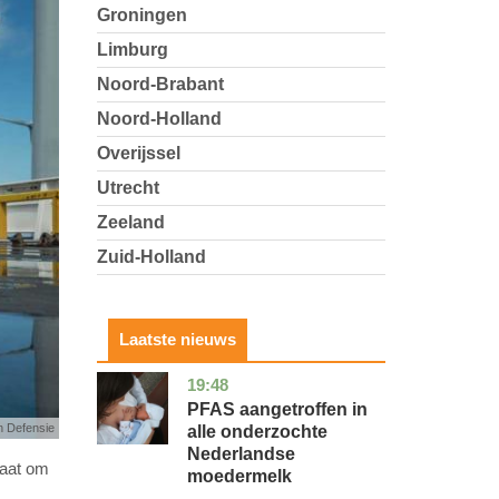
Groningen
Limburg
Noord-Brabant
Noord-Holland
Overijssel
Utrecht
Zeeland
Zuid-Holland
Laatste nieuws
19:48
utrecht
gezondheid
PFAS aangetroffen in
n Defensie
alle onderzochte
Nederlandse
taat om
moedermelk