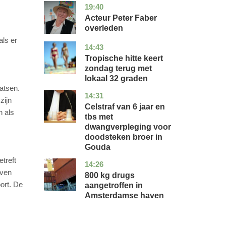
19:40
noord-
glossy
holland
Acteur Peter Faber
overleden
als er
14:43
utrecht
nieuws
Tropische hitte keert
zondag terug met
lokaal 32 graden
atsen.
14:31
zuid-
nieuws
zijn
holland
Celstraf van 6 jaar en
n als
tbs met
dwangverpleging voor
doodsteken broer in
Gouda
treft
14:26
noord-
nieuws
aven
holland
800 kg drugs
ort. De
aangetroffen in
Amsterdamse haven