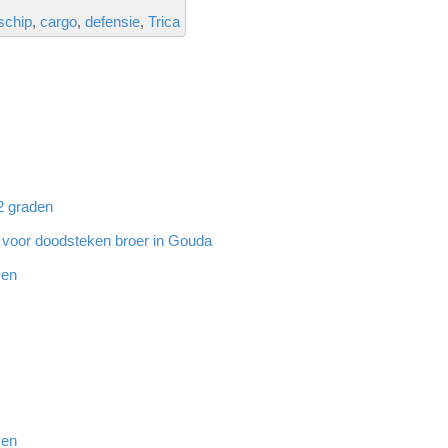
schip
cargo
defensie
Trica
32 graden
g voor doodsteken broer in Gouda
ven
ven