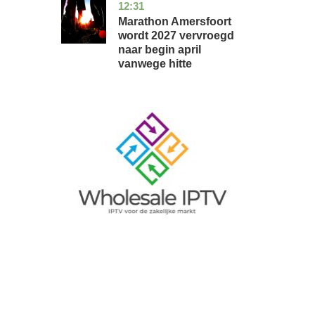
12:31
utrecht
nieuws
Marathon Amersfoort
wordt 2027 vervroegd
naar begin april
vanwege hitte
Image