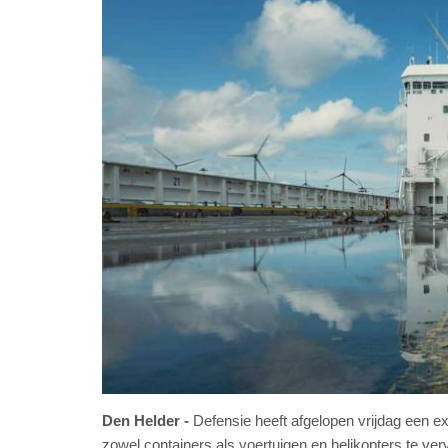
Den Helder
Defensie heeft afgelopen vrijdag een e
zowel containers als voertuigen en helikopters te ver