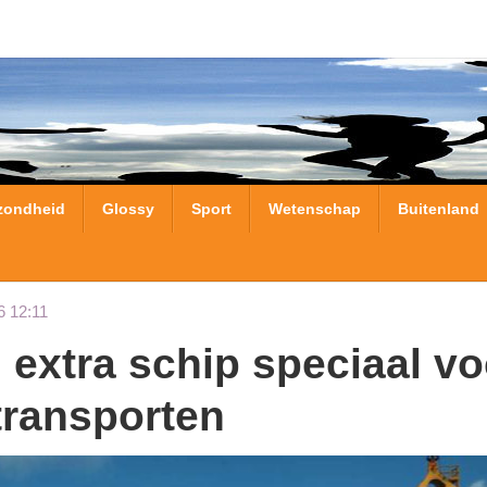
zondheid
Glossy
Sport
Wetenschap
Buitenland
6 12:11
ltransporten