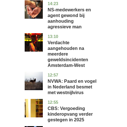
14:23
flevoland
nieuws
NS-medewerkers en
agent gewond bij
aanhouding
agressieve man
13:10
noord-
nieuws
holland
Verdachte
aangehouden na
meerdere
geweldsincidenten
Amsterdam-West
12:57
utrecht
nieuws
NVWA: Paard en vogel
in Nederland besmet
met westnijlvirus
12:55
zuid-
economie
holland
CBS: Vergoeding
kinderopvang verder
gestegen in 2025