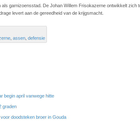
n als garnizoensstad. De Johan Willem Frisokazerne ontwikkelt zich t
drage levert aan de gereedheid van de krijgsmacht.
zerne
assen
defensie
 begin april vanwege hitte
32 graden
g voor doodsteken broer in Gouda