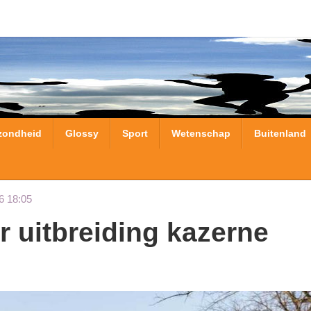
zondheid
Glossy
Sport
Wetenschap
Buitenland
6 18:05