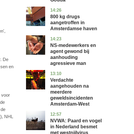
14:26
noord-
nieuws
holland
800 kg drugs
aangetroffen in
Amsterdamse haven
n',
14:23
flevoland
nieuws
NS-medewerkers en
agent gewond bij
aanhouding
r. De
agressieve man
ssen en
13:10
noord-
nieuws
holland
Verdachte
aangehouden na
meerdere
 voor
geweldsincidenten
 de
Amsterdam-West
 de
12:57
utrecht
nieuws
t), NHL
NVWA: Paard en vogel
in Nederland besmet
met westnijlvirus