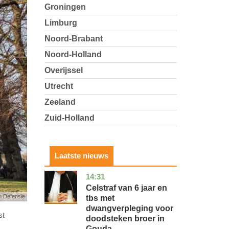
Groningen
Limburg
Noord-Brabant
Noord-Holland
Overijssel
Utrecht
Zeeland
Zuid-Holland
Laatste nieuws
14:31
zuid-
nieuws
holland
Celstraf van 6 jaar en
n Defensie
tbs met
dwangverpleging voor
st
doodsteken broer in
Gouda