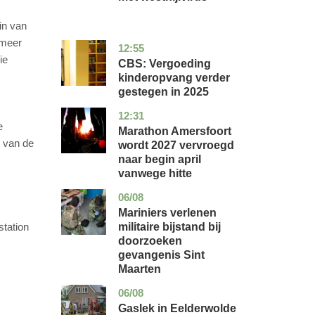
in van
 meer
12:55
zuid-
economie
ie
holland
CBS: Vergoeding
kinderopvang verder
gestegen in 2025
12:31
utrecht
nieuws
e
Marathon Amersfoort
d van de
wordt 2027 vervroegd
naar begin april
vanwege hitte
06/08
buitenland
Mariniers verlenen
militaire bijstand bij
station
doorzoeken
gevangenis Sint
Maarten
06/08
drenthe
nieuws
Gaslek in Eelderwolde