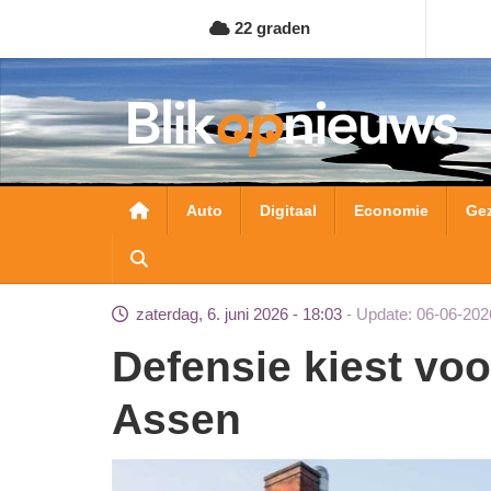
Overslaan
22 graden
en
naar
de
inhoud
gaan
Hoofdnavigatie
Auto
Digitaal
Economie
Ge
zaterdag, 6. juni 2026 - 18:03
Update: 06-06-202
Defensie kiest voor uitbreiding kazerne
Assen