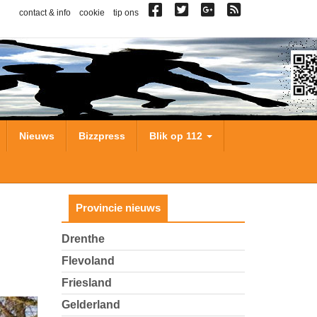
contact & info
cookie
tip ons
Nieuws
Bizzpress
Blik op 112
Provincie nieuws
Drenthe
Flevoland
Friesland
Gelderland