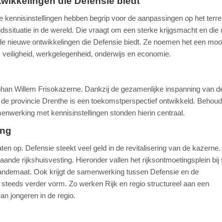
wikkelingen die Defensie biedt'
 kennisinstellingen hebben begrip voor de aanpassingen op het terre
idssituatie in de wereld. Die vraagt om een sterke krijgsmacht en die
r de nieuwe ontwikkelingen die Defensie biedt. Ze noemen het een moo
 veiligheid, werkgelegenheid, onderwijs en economie.
Johan Willem Frisokazerne. Dankzij de gezamenlijke inspanning van d
de provincie Drenthe is een toekomstperspectief ontwikkeld. Behou
nwerking met kennisinstellingen stonden hierin centraal.
ing
en op. Defensie steekt veel geld in de revitalisering van de kazerne.
nde rijkshuisvesting. Hieronder vallen het rijksontmoetingsplein bij 
andemaat. Ook krijgt de samenwerking tussen Defensie en de
steeds verder vorm. Zo werken Rijk en regio structureel aan een
n jongeren in de regio.