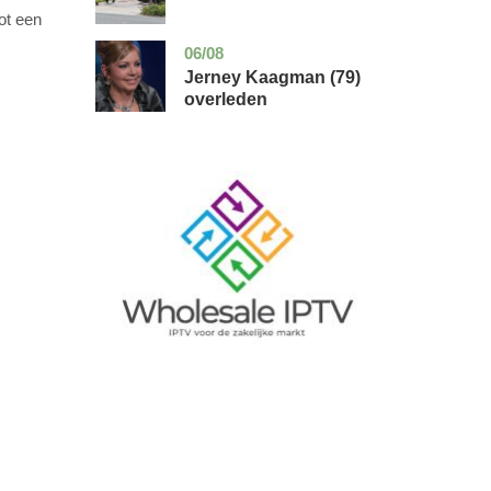
ot een
06/08
noord-
glossy
holland
Jerney Kaagman (79)
overleden
Image