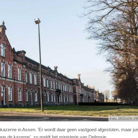
Foto: Ministerie va
okazerne in Assen. 'Er wordt daar geen vastgoed afgestoten, maar jui
r de kazerne', zo meldt het ministerie van Defensie.