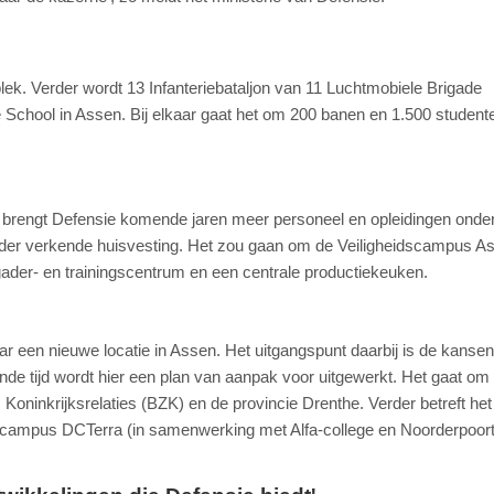
plek. Verder wordt 13 Infanteriebataljon van 11 Luchtmobiele Brigade
aire School in Assen. Bij elkaar gaat het om 200 banen en 1.500 studente
brengt Defensie komende jaren meer personeel en opleidingen onde
erder verkende huisvesting. Het zou gaan om de Veiligheidscampus A
rgader- en trainingscentrum en een centrale productiekeuken.
een nieuwe locatie in Assen. Het uitgangspunt daarbij is de kansen
e tijd wordt hier een plan van aanpak voor uitgewerkt. Het gaat om
oninkrijksrelaties (BZK) en de provincie Drenthe. Verder betreft het
dscampus DCTerra (in samenwerking met Alfa-college en Noorderpoor