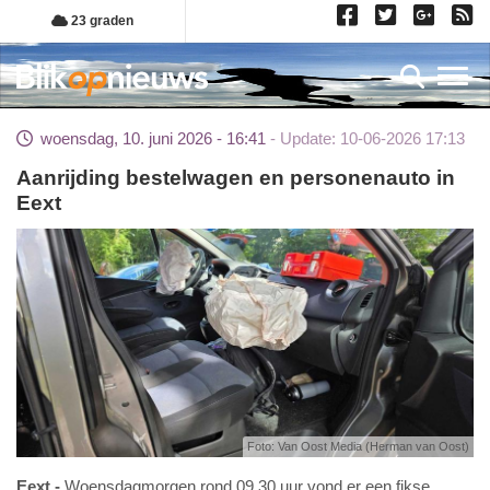
Overslaan
23 graden
en
naar
Toggl
de
inhoud
woensdag, 10. juni 2026 - 16:41
Update: 10-06-2026 17:13
gaan
Aanrijding bestelwagen en personenauto in
Eext
Foto: Van Oost Media (Herman van Oost)
Eext
Woensdagmorgen rond 09.30 uur vond er een fikse