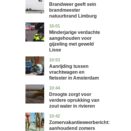
Brandweer geeft sein
brandmeester
natuurbrand Limburg
16:01
zuid-
nieuws
holland
Minderjarige verdachte
aangehouden voor
gijzeling met geweld
Lisse
10:53
noord-
nieuws
holland
Aanrijding tussen
vrachtwagen en
fietsster in Amsterdam
10:44
gelderland
nieuws
Droogte zorgt voor
verdere oprukking van
zout water in rivieren
10:42
utrecht
nieuws
Zomervakantieweerbericht:
aanhoudend zomers