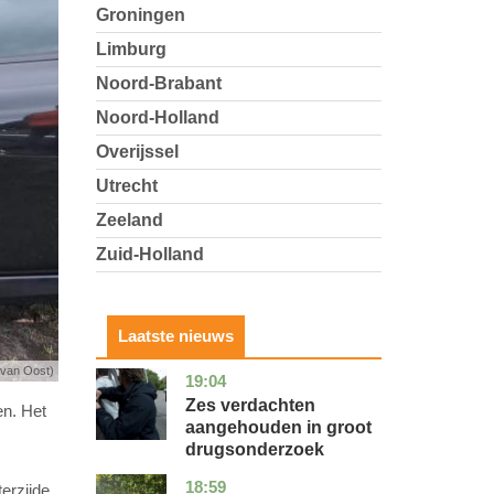
Groningen
Limburg
Noord-Brabant
Noord-Holland
Overijssel
Utrecht
Zeeland
Zuid-Holland
Laatste nieuws
 van Oost)
19:04
zuid-
nieuws
holland
Zes verdachten
en. Het
aangehouden in groot
drugsonderzoek
18:59
drenthe
nieuws
erzijde