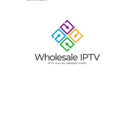
Image