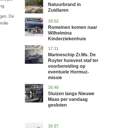
Natuurbrand in
ng.
Zuidlaren
igen. De
18:52
utrecht
nieuws
milie
Romeinen komen naar
Wilhelmina
Kinderziekenhuis
17:11
zuid-
nieuws
holland
Marineschip Zr.Ms. De
Ruyter huisvest staf ter
voorbereiding op
eventuele Hormuz-
missie
16:45
zuid-
nieuws
holland
Sluizen langs Nieuwe
Maas per vandaag
gesloten
16:27
limburg
nieuws