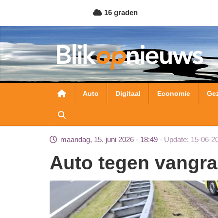
Overslaan
16 graden
en
naar
de
inhoud
gaan
Hoofdnavigatie
Auto
Digitaal
Economie
Ge
maandag, 15. juni 2026 - 18:49
Update: 15-06-2
Auto tegen vangra