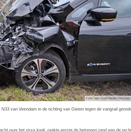
Foto: Van Oost Media (Herman
N33 van Veendam in de richting van Gieten tegen de vangrail gered
ht over het stuur kwijt, raakte eerste de betonnen rand aan de recht