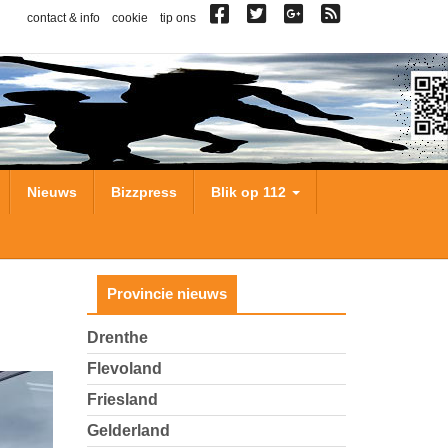
contact & info
cookie
tip ons
Nieuws
Bizzpress
Blik op 112
Provincie nieuws
Drenthe
Flevoland
Friesland
Gelderland