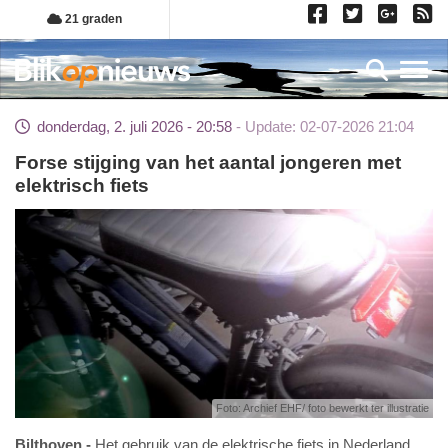
Overslaan
21 graden
en
naar
Toggl
de
inhoud
donderdag, 2. juli 2026 - 20:58
Update: 02-07-2026 21:04
gaan
Forse stijging van het aantal jongeren met
elektrisch fiets
Foto: Archief EHF/ foto bewerkt ter illustratie
Bilthoven
Het gebruik van de elektrische fiets in Nederland