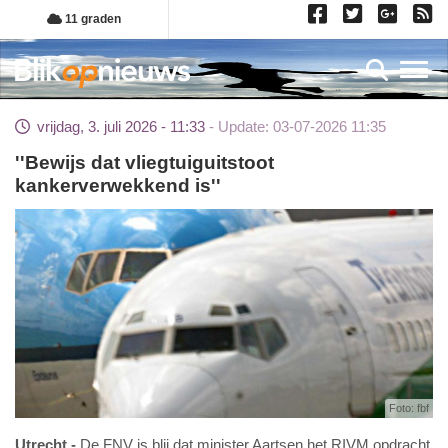
Overslaan
11 graden
en
naar
Toggl
de
inhoud
vrijdag, 3. juli 2026 - 11:33
Update: 03-07-2026 11:35
gaan
''Bewijs dat vliegtuiguitstoot
kankerverwekkend is''
Foto: fbf
Utrecht
De FNV is blij dat minister Aartsen het RIVM opdracht