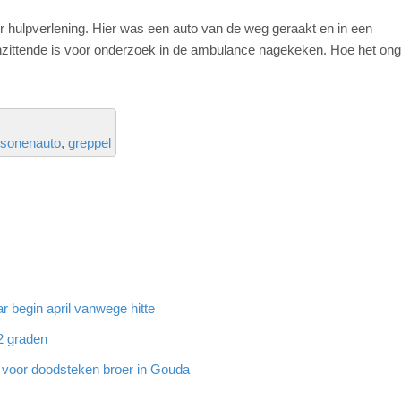
r hulpverlening. Hier was een auto van de weg geraakt en in een
inzittende is voor onderzoek in de ambulance nagekeken. Hoe het on
rsonenauto
greppel
 begin april vanwege hitte
32 graden
g voor doodsteken broer in Gouda