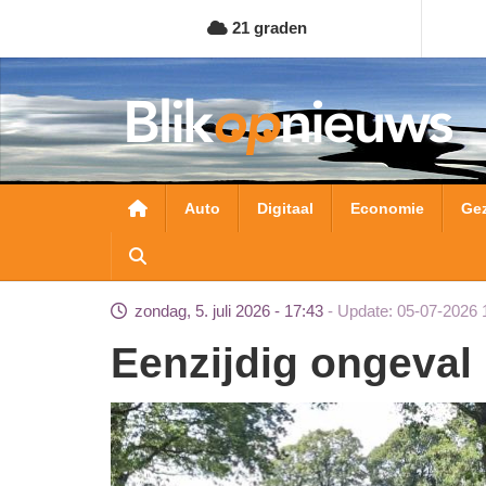
Overslaan
21 graden
en
naar
de
inhoud
gaan
Hoofdnavigatie
Auto
Digitaal
Economie
Ge
zondag, 5. juli 2026 - 17:43
Update: 05-07-2026 
Eenzijdig ongeva