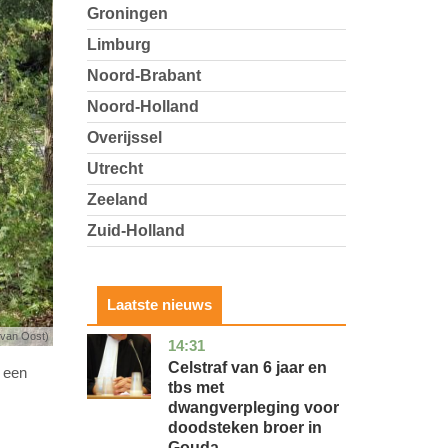
Groningen
Limburg
Noord-Brabant
Noord-Holland
Overijssel
Utrecht
Zeeland
Zuid-Holland
Laatste nieuws
 van Oost)
14:31
zuid-
nieuws
holland
Celstraf van 6 jaar en
 een
tbs met
dwangverpleging voor
doodsteken broer in
Gouda