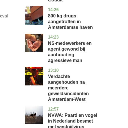
14:26
noord-
nieuws
holland
800 kg drugs
geval
aangetroffen in
Amsterdamse haven
14:23
flevoland
nieuws
NS-medewerkers en
agent gewond bij
aanhouding
agressieve man
13:10
noord-
nieuws
holland
Verdachte
aangehouden na
meerdere
geweldsincidenten
Amsterdam-West
12:57
utrecht
nieuws
NVWA: Paard en vogel
in Nederland besmet
met westnijlvirus