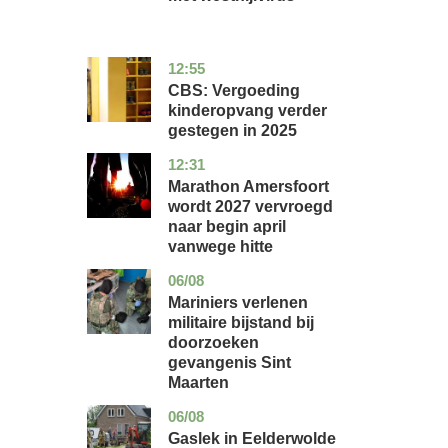
12:55
zuid-
economie
holland
CBS: Vergoeding
kinderopvang verder
gestegen in 2025
12:31
utrecht
nieuws
Marathon Amersfoort
wordt 2027 vervroegd
naar begin april
vanwege hitte
06/08
buitenland
Mariniers verlenen
militaire bijstand bij
doorzoeken
gevangenis Sint
Maarten
06/08
drenthe
nieuws
Gaslek in Eelderwolde