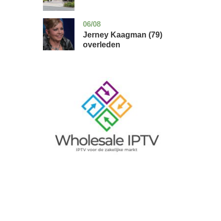
06/08
noord-
glossy
holland
Jerney Kaagman (79)
overleden
Image