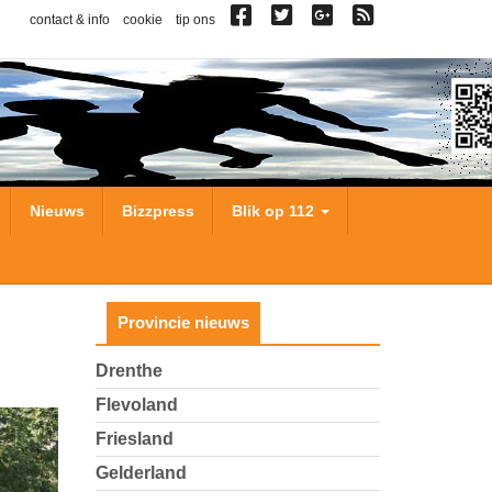
contact & info
cookie
tip ons
Nieuws
Bizzpress
Blik op 112
Provincie nieuws
Drenthe
Flevoland
Friesland
Gelderland