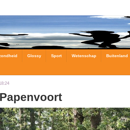
zondheid
Glossy
Sport
Wetenschap
Buitenland
18:24
l Papenvoort