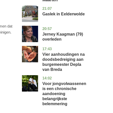
21:07
drenthe
nieuws
Gaslek in Eelderwolde
omen dat
20:57
noord-
glossy
inigen.
holland
Jerney Kaagman (79)
overleden
17:43
noord-
nieuws
brabant
Vier aanhoudingen na
doodsbedreiging aan
burgemeester Depla
van Breda
14:02
utrecht
gezondheid
Voor jongvolwassenen
is een chronische
aandoening
belangrijkste
belemmering