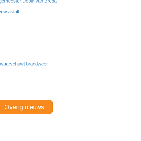
rgemeester Depla van Breda
euw asfalt
n waarschuwt brandweer
Overig nieuws