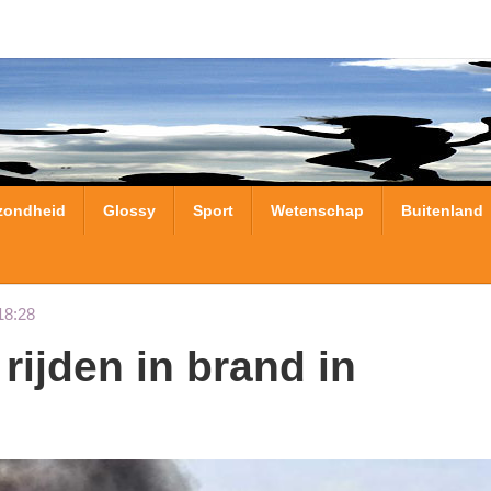
zondheid
Glossy
Sport
Wetenschap
Buitenland
18:28