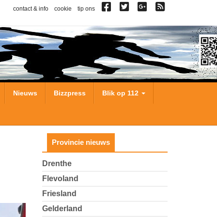
contact & info
cookie
tip ons
Nieuws
Bizzpress
Blik op 112
Provincie nieuws
Drenthe
Flevoland
Friesland
Gelderland