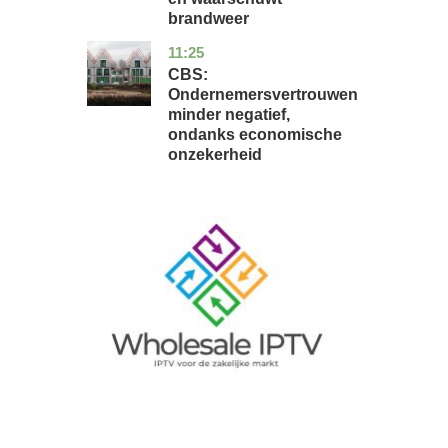
brandweer
11:25
zuid-
economie
holland
CBS:
Ondernemersvertrouwen
minder negatief,
ondanks economische
onzekerheid
Image