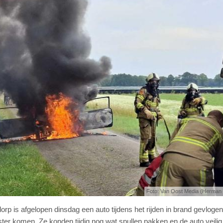
Foto: Van Oost Media (Herman
rp is afgelopen dinsdag een auto tijdens het rijden in brand gevloge
ooster komen. Ze konden tijdig nog wat spullen pakken en de auto veilig