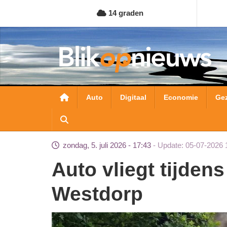
Overslaan
14 graden
en
naar
de
inhoud
gaan
Hoofdnavigatie
Auto
Digitaal
Economie
Ge
zondag, 5. juli 2026 - 17:43
Update: 05-07-2026 
Auto vliegt tijdens rijden in brand in
Westdorp