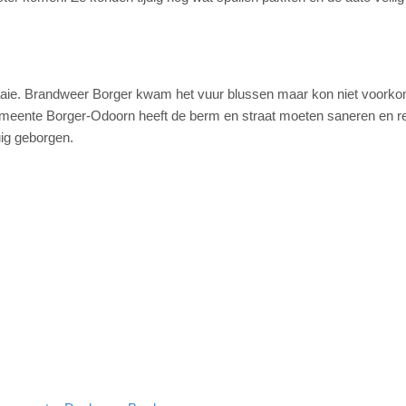
hterlaaie. Brandweer Borger kwam het vuur blussen maar kon niet voork
emeente Borger-Odoorn heeft de berm en straat moeten saneren en re
uig geborgen.