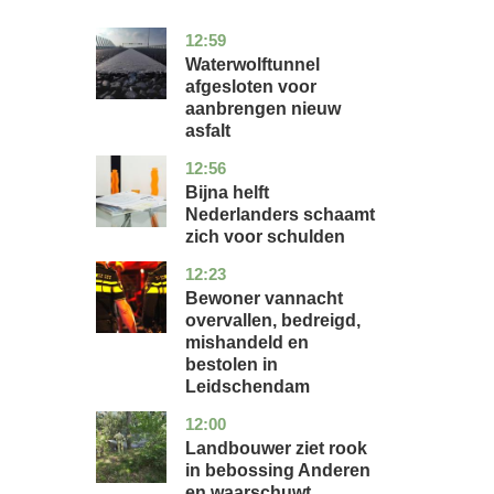
12:59
noord-
nieuws
holland
Waterwolftunnel
afgesloten voor
aanbrengen nieuw
asfalt
12:56
noord-
economie
holland
Bijna helft
Nederlanders schaamt
zich voor schulden
12:23
zuid-
nieuws
holland
Bewoner vannacht
overvallen, bedreigd,
mishandeld en
bestolen in
Leidschendam
12:00
drenthe
nieuws
Landbouwer ziet rook
in bebossing Anderen
en waarschuwt