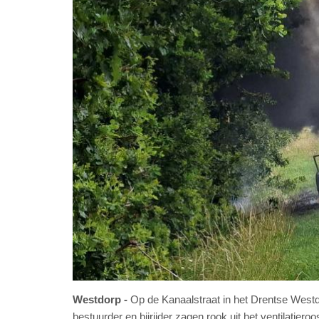
Westdorp
Op de Kanaalstraat in het Drentse Westdo
bestuurder en bijrijder zagen rook uit het ventilatier