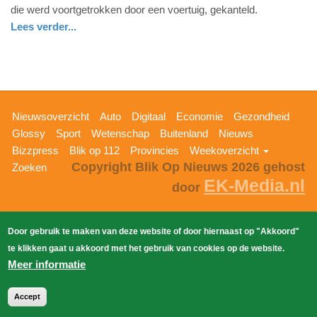
die werd voortgetrokken door een voertuig, gekanteld.
juni
Lees verder...
2019
-
08:36
Update:
Hoofdnavigatie
09-
Nieuwsoverzicht
Auto
Digitaal
Economie
Gezondheid
04-
Glossy
Sport
Wetenschap
Buitenland
Nieuws
2025
Bizzpress
Blik op 112
Provincies
Weekoverzicht
Copyright Blik Op Nieuws 2026
gehost
09:10
Zoeken
EK-Media.nl
door
Door gebruik te maken van deze website of door hiernaast op "Akkoord"
te klikken gaat u akkoord met het gebruik van cookies op de website.
Meer informatie
Accept