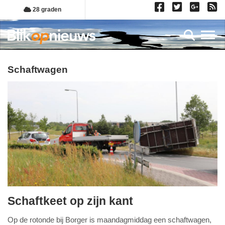
Overslaan
28 graden
en
naar
Toggl
de
inhoud
gaan
schaftwagen
Schaftkeet op zijn kant
dinsdag,
Op de rotonde bij Borger is maandagmiddag een schaftwagen,
4.