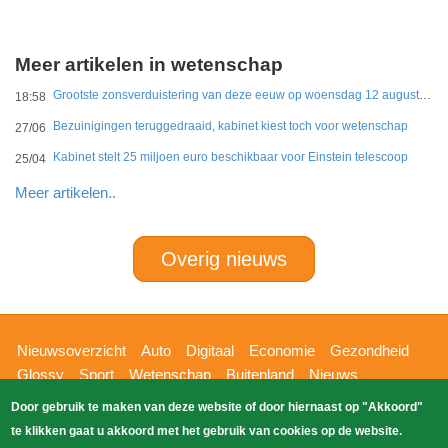
Meer artikelen in wetenschap
Grootste zonsverduistering van deze eeuw op woensdag 12 augustus te zien
18:58
Bezuinigingen teruggedraaid, kabinet kiest toch voor wetenschap
27/06
Kabinet stelt 25 miljoen euro beschikbaar voor Einstein telescoop
25/04
Meer artikelen..
Overig nieuws
Hoofdnavigatie
Nieuwsoverzicht
Auto
Digitaal
Economie
Gezondheid
Glossy
Sport
Wetenschap
Buitenland
Nieuws
Bizzpress
Blik op 112
Provincies
Weekoverzicht
Door gebruik te maken van deze website of door hiernaast op "Akkoord"
Copyright Blik Op Nieuws 2026
gehost
Zoeken
te klikken gaat u akkoord met het gebruik van cookies op de website.