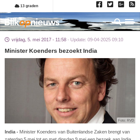
Overslaan
13 graden
en
naar
Toggl
de
inhoud
vrijdag, 5. mei 2017 - 11:58
Update: 09-04-2025 09:10
gaan
Minister Koenders bezoekt India
Foto: RVD
India
Minister Koenders van Buitenlandse Zaken brengt van
zaterdag 5 mei tot en met dinsdag 9 mei een bezoek aan India.