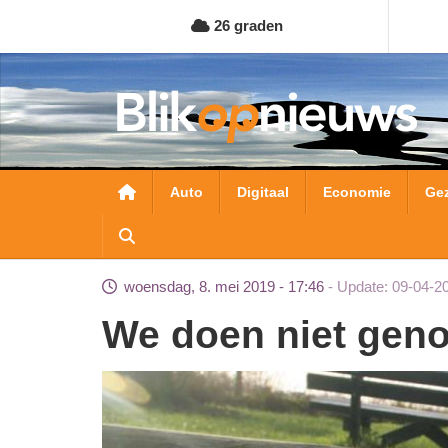
Overslaan
26 graden
en
naar
de
inhoud
gaan
Hoofdnavigatie
Auto
Digitaal
Economie
Ge
woensdag, 8. mei 2019 - 17:46
Update: 09-04-2
We doen niet gen