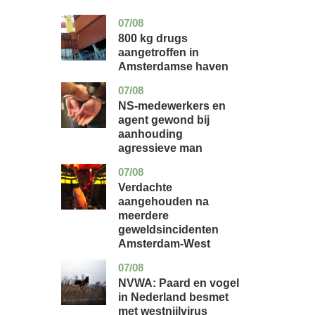
07/08
noord-
nieuws
holland
800 kg drugs
aangetroffen in
Amsterdamse haven
07/08
flevoland
nieuws
NS-medewerkers en
agent gewond bij
aanhouding
agressieve man
07/08
noord-
nieuws
holland
Verdachte
aangehouden na
meerdere
geweldsincidenten
Amsterdam-West
07/08
utrecht
nieuws
NVWA: Paard en vogel
in Nederland besmet
met westnijlvirus