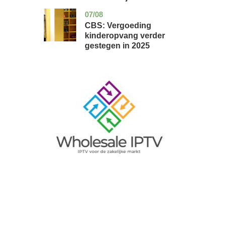
07/08
zuid-
economie
holland
CBS: Vergoeding
kinderopvang verder
gestegen in 2025
Image