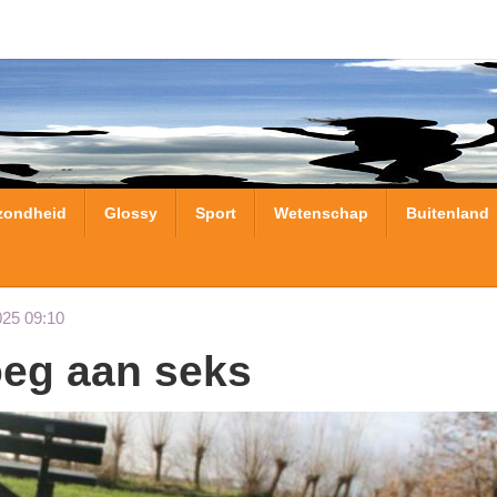
zondheid
Glossy
Sport
Wetenschap
Buitenland
025 09:10
oeg aan seks