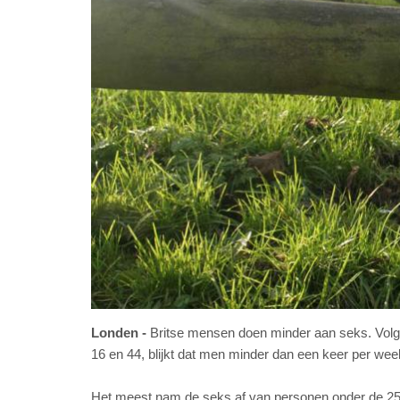
Londen
Britse mensen doen minder aan seks. Volg
16 en 44, blijkt dat men minder dan een keer per wee
Het meest nam de seks af van personen onder de 2