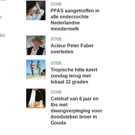
07/08
utrecht
gezondheid
PFAS aangetroffen in
alle onderzochte
n
Nederlandse
moedermelk
eks.
07/08
noord-
glossy
holland
Acteur Peter Faber
overleden
07/08
utrecht
nieuws
Tropische hitte keert
zondag terug met
lokaal 32 graden
07/08
zuid-
nieuws
holland
Celstraf van 6 jaar en
tbs met
dwangverpleging voor
doodsteken broer in
Gouda