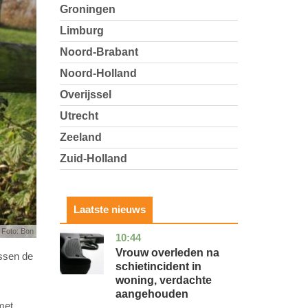
Groningen
Limburg
Noord-Brabant
Noord-Holland
Overijssel
Utrecht
Zeeland
Zuid-Holland
Laatste nieuws
Foto: Bon
10:44
zuid-
nieuws
holland
Vrouw overleden na
ssen de
schietincident in
woning, verdachte
aangehouden
met