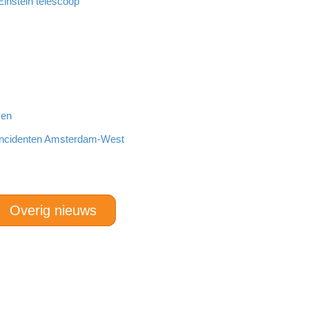
Einstein telescoop
ven
incidenten Amsterdam-West
Overig nieuws