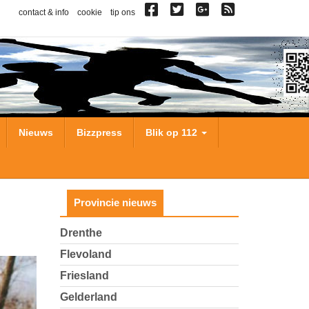
contact & info
cookie
tip ons
Nieuws
Bizzpress
Blik op 112
Provincie nieuws
Drenthe
Flevoland
Friesland
Gelderland