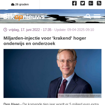
Overslaan
26 graden
en
naar
Toggl
de
inhoud
vrijdag, 17. juni 2022 - 17:35
Update: 09-04-2025 09:10
gaan
Miljarden-injectie voor 'krakend' hoger
onderwijs en onderzoek
Foto: Rijksoverheid/Martijn Beekman
Den Haag
De komende tien jaar wordt er 5 miljard euro extra