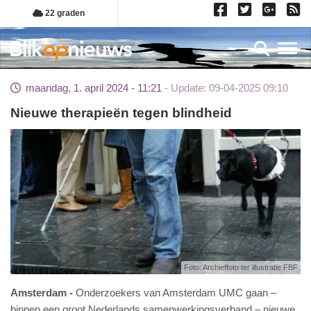
Overslaan
22 graden
en
naar
Toggl
de
inhoud
maandag, 1. april 2024 - 11:21
Update: 09-04-2025 09:10
gaan
Nieuwe therapieën tegen blindheid
Foto: Archieffoto ter illustratie FBF
Amsterdam
Onderzoekers van Amsterdam UMC gaan –
binnen een groot Nederlands samenwerkingsverband – nieuwe