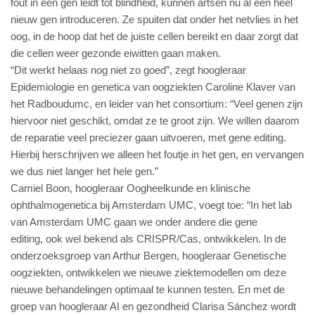
fout in een gen leidt tot blindheid, kunnen artsen nu al een heel
nieuw gen introduceren. Ze spuiten dat onder het netvlies in het
oog, in de hoop dat het de juiste cellen bereikt en daar zorgt dat
die cellen weer gezonde eiwitten gaan maken.
“Dit werkt helaas nog niet zo goed”, zegt hoogleraar
Epidemiologie en genetica van oogziekten Caroline Klaver van
het Radboudumc, en leider van het consortium: “Veel genen zijn
hiervoor niet geschikt, omdat ze te groot zijn. We willen daarom
de reparatie veel preciezer gaan uitvoeren, met gene editing.
Hierbij herschrijven we alleen het foutje in het gen, en vervangen
we dus niet langer het hele gen.”
Camiel Boon, hoogleraar Oogheelkunde en klinische
ophthalmogenetica bij Amsterdam UMC, voegt toe: “In het lab
van Amsterdam UMC gaan we onder andere die gene
editing, ook wel bekend als CRISPR/Cas, ontwikkelen. In de
onderzoeksgroep van Arthur Bergen, hoogleraar Genetische
oogziekten, ontwikkelen we nieuwe ziektemodellen om deze
nieuwe behandelingen optimaal te kunnen testen. En met de
groep van hoogleraar AI en gezondheid Clarisa Sánchez wordt