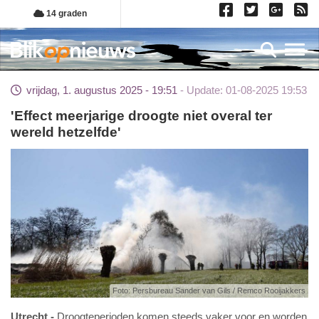
Overslaan
14 graden
en
naar
Toggl
de
inhoud
vrijdag, 1. augustus 2025 - 19:51
Update: 01-08-2025 19:53
gaan
'Effect meerjarige droogte niet overal ter
wereld hetzelfde'
Foto: Persbureau Sander van Gils / Remco Rooijakkers
Utrecht
Droogteperioden komen steeds vaker voor en worden