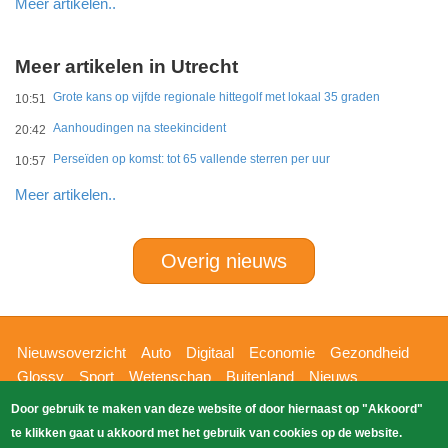
Meer artikelen..
Meer artikelen in Utrecht
Grote kans op vijfde regionale hittegolf met lokaal 35 graden
10:51
Aanhoudingen na steekincident
20:42
Perseïden op komst: tot 65 vallende sterren per uur
10:57
Meer artikelen..
Overig nieuws
Hoofdnavigatie
Nieuwsoverzicht
Auto
Digitaal
Economie
Gezondheid
Glossy
Sport
Wetenschap
Buitenland
Nieuws
Bizzpress
Blik op 112
Provincies
Weekoverzicht
Door gebruik te maken van deze website of door hiernaast op "Akkoord"
Copyright Blik Op Nieuws 2026
gehost
Zoeken
te klikken gaat u akkoord met het gebruik van cookies op de website.