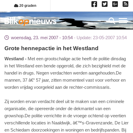
Overslaan
20 graden
en
naar
Toggl
de
inhoud
woensdag, 23. mei 2007 - 10:54
Update: 23-05-2007 10:54
gaan
Grote hennepactie in het Westland
Westland
Met een grootschalige actie heeft de politie dinsdag
in het Westland een bende opgerold, die zich bezighield met de
handel in drugs. Negen verdachten werden aangehouden.De
mannen, 37 â€“ 57 jaar, zitten momenteel vast voor verhoor en
worden vrijdag voorgeleid aan de rechter-commissaris.
Zij worden ervan verdacht deel uit te maken van een criminele
organisatie, die opereerde onder de dekmantel van een
growshop.De politie verrichtte in de vroege ochtend op veertien
verschillende locaties in Naaldwijk, â€™s-Gravenzande, De Lier
en Schiedam doorzoekingen in woningen en bedrijfspanden. Bij