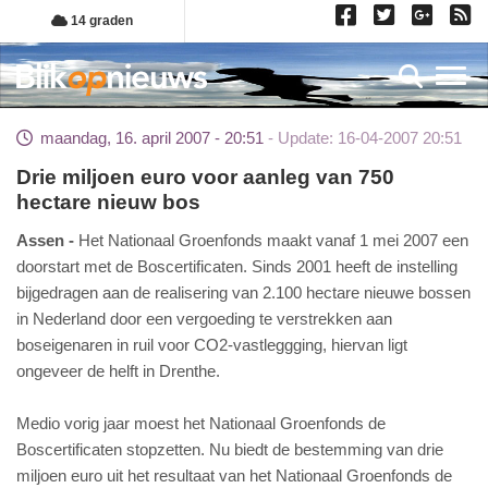
Overslaan
14 graden
en
naar
Toggl
de
inhoud
maandag, 16. april 2007 - 20:51
Update: 16-04-2007 20:51
gaan
Drie miljoen euro voor aanleg van 750
hectare nieuw bos
Assen
Het Nationaal Groenfonds maakt vanaf 1 mei 2007 een
doorstart met de Boscertificaten. Sinds 2001 heeft de instelling
bijgedragen aan de realisering van 2.100 hectare nieuwe bossen
in Nederland door een vergoeding te verstrekken aan
boseigenaren in ruil voor CO2-vastleggging, hiervan ligt
ongeveer de helft in Drenthe.
Medio vorig jaar moest het Nationaal Groenfonds de
Boscertificaten stopzetten. Nu biedt de bestemming van drie
miljoen euro uit het resultaat van het Nationaal Groenfonds de