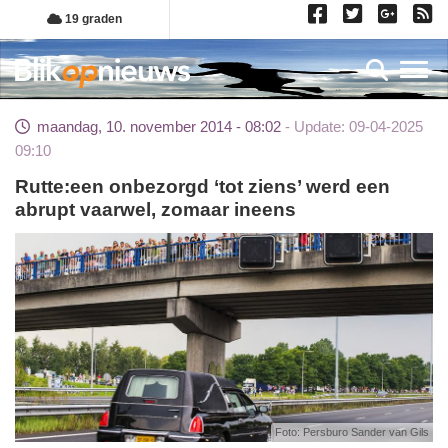
Overslaan
19 graden
en
naar
Toggl
de
inhoud
maandag, 10. november 2014 - 08:02
Update: 09-04-2025
gaan
09:10
Rutte:een onbezorgd ‘tot ziens’ werd een
abrupt vaarwel, zomaar ineens
Foto: Persburo Sander van Gils