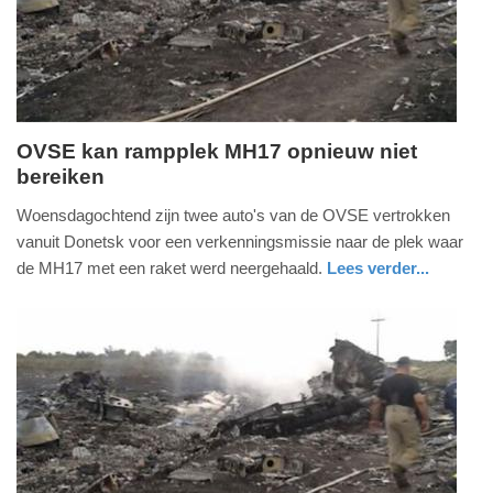
2025
09:10
OVSE kan rampplek MH17 opnieuw niet
bereiken
woensdag,
30.
Woensdagochtend zijn twee auto's van de OVSE vertrokken
juli
vanuit Donetsk voor een verkenningsmissie naar de plek waar
2014
de MH17 met een raket werd neergehaald.
Lees verder...
-
09:42
Update:
09-
04-
2025
09:10