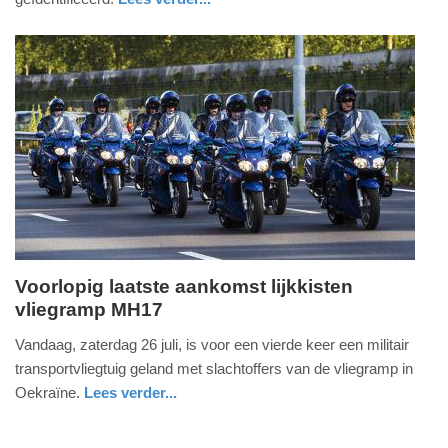
2014
noord-
politie
-
holland
20:04
Update:
09-
04-
2025
09:10
Voorlopig laatste aankomst lijkkisten
vliegramp MH17
zaterdag,
26.
Vandaag, zaterdag 26 juli, is voor een vierde keer een militair
juli
transportvliegtuig geland met slachtoffers van de vliegramp in
2014
Oekraïne.
Lees verder...
-
noord-
12:35
brabant