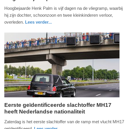
26.
Hoogbejaarde Henk Palm is vijf dagen na de vliegramp, waarbij
juli
hij zijn dochter, schoonzoon en twee kleinkinderen verloor,
2014
overleden.
Lees verder...
-
drenthe
20:30
Update:
09-
04-
2025
09:10
Eerste geïdentificeerde slachtoffer MH17
heeft Nederlandse nationaliteit
zaterdag,
26.
Zaterdag is het eerste slachtoffer van de ramp met vlucht MH17
juli
geïdentificeerd.
Lees verder...