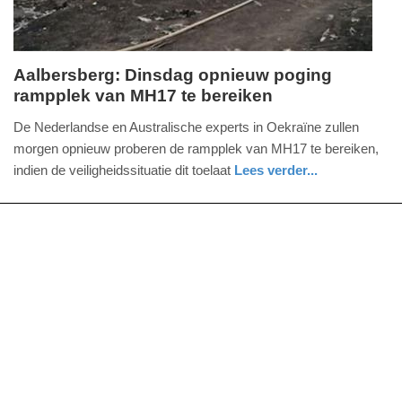
Aalbersberg: Dinsdag opnieuw poging
rampplek van MH17 te bereiken
maandag,
28.
De Nederlandse en Australische experts in Oekraïne zullen
juli
morgen opnieuw proberen de rampplek van MH17 te bereiken,
2014
indien de veiligheidssituatie dit toelaat
Lees verder...
-
18:46
Update:
09-
04-
2025
09:10