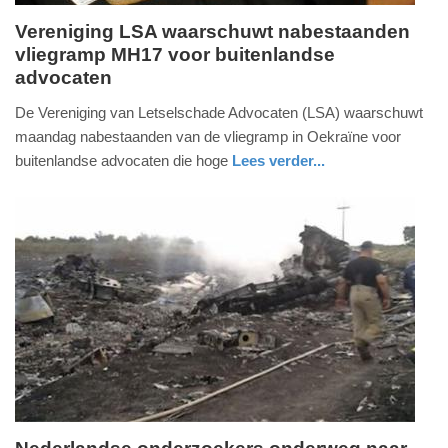
Vereniging LSA waarschuwt nabestaanden
vliegramp MH17 voor buitenlandse
maandag,
advocaten
28.
juli
De Vereniging van Letselschade Advocaten (LSA) waarschuwt
2014
maandag nabestaanden van de vliegramp in Oekraïne voor
-
buitenlandse advocaten die hoge
Lees verder...
11:12
Update:
09-
04-
2025
09:10