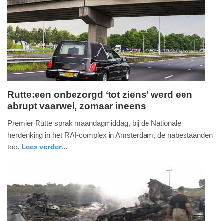
09-
04-
2025
09:10
Rutte:een onbezorgd ‘tot ziens’ werd een
abrupt vaarwel, zomaar ineens
maandag,
10.
Premier Rutte sprak maandagmiddag, bij de Nationale
november
herdenking in het RAI-complex in Amsterdam, de nabestaanden
2014
toe.
Lees verder...
-
08:02
Update:
09-
04-