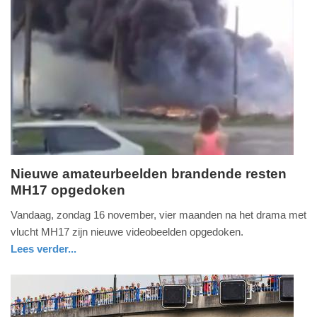
Update:
09-
04-
2025
09:10
Nieuwe amateurbeelden brandende resten
MH17 opgedoken
zondag,
16.
Vandaag, zondag 16 november, vier maanden na het drama met
november
vlucht MH17 zijn nieuwe videobeelden opgedoken.
2014
Lees verder...
-
18:53
Update: