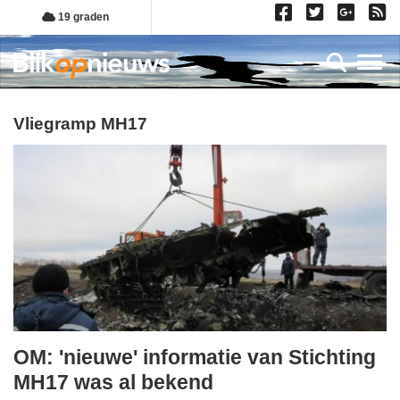
Overslaan
19 graden
en
naar
Toggl
de
inhoud
gaan
vliegramp MH17
OM: 'nieuwe' informatie van Stichting
vrijdag,
MH17 was al bekend
15.