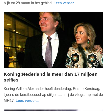
2015
blijft tot 28 maart in het gebied.
Lees verder...
-
zuid-
politie
09:43
holland
Update:
09-
04-
2025
09:10
Koning:Nederland is meer dan 17 miljoen
selfies
donderdag,
25.
Koning Willem Alexander heeft donderdag, Eerste Kerstdag,
december
tijdens de kerstboodschap stilgestaan bij de vliegramp met de
2014
MH17.
Lees verder...
-
zuid-
13:19
holland