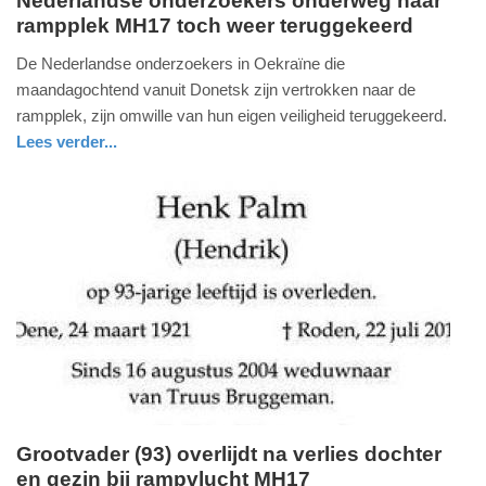
Nederlandse onderzoekers onderweg naar
rampplek MH17 toch weer teruggekeerd
maandag,
28.
De Nederlandse onderzoekers in Oekraïne die
juli
maandagochtend vanuit Donetsk zijn vertrokken naar de
2014
rampplek, zijn omwille van hun eigen veiligheid teruggekeerd.
-
Lees verder...
10:22
politie
Update:
09-
04-
2025
09:10
Grootvader (93) overlijdt na verlies dochter
en gezin bij rampvlucht MH17
zaterdag,