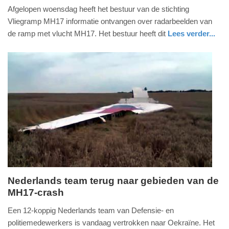
Afgelopen woensdag heeft het bestuur van de stichting
januari
Vliegramp MH17 informatie ontvangen over radarbeelden van
2016
de ramp met vlucht MH17. Het bestuur heeft dit
Lees verder...
-
11:20
Update:
09-
04-
2025
09:10
Nederlands team terug naar gebieden van de
MH17-crash
vrijdag,
20.
Een 12-koppig Nederlands team van Defensie- en
maart
politiemedewerkers is vandaag vertrokken naar Oekraïne. Het