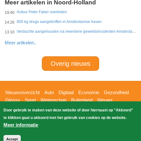
Meer artikelen in Noord-Holland
Acteur Peter Faber overleden
19:40
800 kg drugs aangetroffen in Amsterdamse haven
14:26
Verdachte aangehouden na meerdere geweldsincidenten Amsterdam-West
13:10
Meer artikelen..
Overig nieuws
Hoofdnavigatie
Nieuwsoverzicht
Auto
Digitaal
Economie
Gezondheid
Glossy
Sport
Wetenschap
Buitenland
Nieuws
Bizzpress
Blik op 112
Provincies
Weekoverzicht
Door gebruik te maken van deze website of door hiernaast op "Akkoord"
Copyright Blik Op Nieuws 2026
gehost
Zoeken
te klikken gaat u akkoord met het gebruik van cookies op de website.
EK-Media.nl
door
Meer informatie
Accept