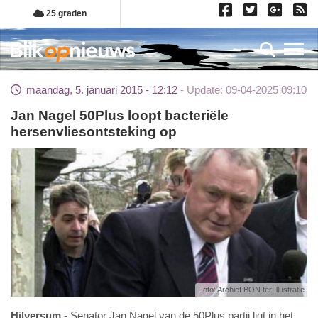
Overslaan
25 graden
en
naar
Toggl
de
inhoud
maandag, 5. januari 2015 - 12:12
Update: 09-04-2025 09:10
gaan
Jan Nagel 50Plus loopt bacteriële
hersenvliesontsteking op
Foto: Archief BON ter Illustratie
Hilversum
Senator Jan Nagel van de 50Plus partij ligt in het