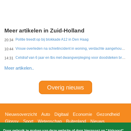
Meer artikelen in Zuid-Holland
Politie treedt op bij blokkade A12 in Den Haag
20:34
Vrouw overleden na schietincident in woning, verdachte aangehouden
10:44
Celstraf van 6 jaar en tbs met dwangverpleging voor doodsteken broer in Gouda
14:31
Meer artikelen..
Overig nieuws
Hoofdnavigatie
Nieuwsoverzicht
Auto
Digitaal
Economie
Gezondheid
Glossy
Sport
Wetenschap
Buitenland
Nieuws
Bizzpress
Blik op 112
Provincies
Weekoverzicht
Door gebruik te maken van deze website of door hiernaast op "Akkoord"