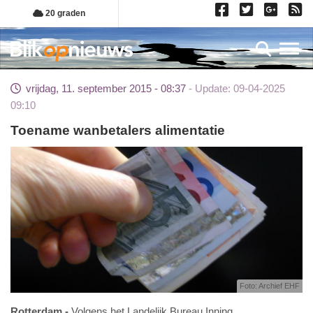
Overslaan
20 graden
en
naar
Toggl
de
inhoud
vrijdag, 11. september 2015 - 08:37
Update: 09-04-2025
gaan
09:10
Toename wanbetalers alimentatie
Foto: Archief EHF
Rotterdam
Volgens het Landelijk Bureau Inning