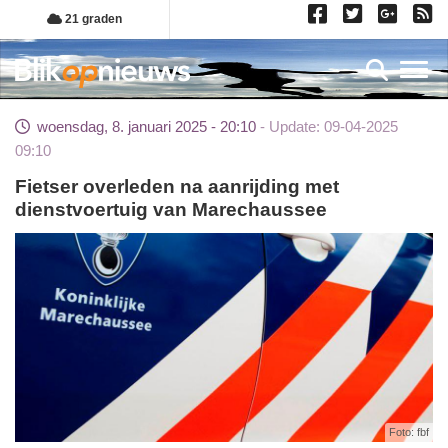
Overslaan
21 graden
en
naar
Toggl
de
inhoud
woensdag, 8. januari 2025 - 20:10
Update: 09-04-2025
gaan
09:10
Fietser overleden na aanrijding met
dienstvoertuig van Marechaussee
Foto: fbf