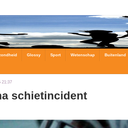
zondheid
Glossy
Sport
Wetenschap
Buitenland
 21:37