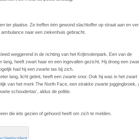
ten ter plaatse. Ze treffen één gewond slachtoffer op straat aan en ve
n ambulance naar een ziekenhuis gebracht.
ekleed weggerend in de richting van het Krijtmolenpark. Een van de
r lang, heeft zwart haar en een ingevallen gezicht. Hij droeg een zwar
ijk had hij een zwarte tas bij zich.
r lang, licht getint, heeft een zwarte snor. Ook hij was in het zwart
ijk van het merk The North Face, een strakke zwarte joggingbroek, 
rte schoudertas', aldus de politie.
een die iets gezien of gehoord heeft om zich te melden.
schietincident