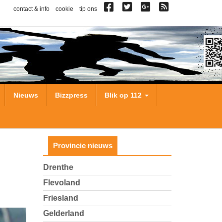
contact & info
cookie
tip ons
Nieuws
Bizzpress
Blik op 112
Provincie nieuws
Drenthe
Flevoland
Friesland
Gelderland