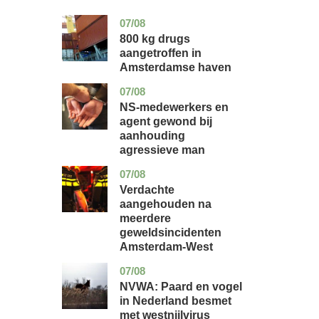
07/08
noord-
nieuws
holland
800 kg drugs
aangetroffen in
Amsterdamse haven
07/08
flevoland
nieuws
NS-medewerkers en
agent gewond bij
aanhouding
agressieve man
07/08
noord-
nieuws
holland
Verdachte
aangehouden na
meerdere
geweldsincidenten
Amsterdam-West
07/08
utrecht
nieuws
NVWA: Paard en vogel
in Nederland besmet
met westnijlvirus