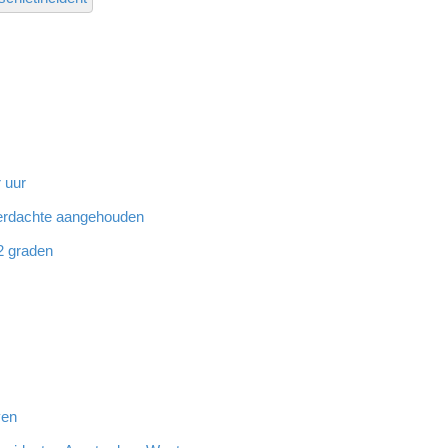
 uur
 verdachte aangehouden
32 graden
ven