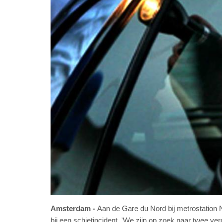
Amsterdam
Aan de Gare du Nord bij metrostation
bij een schietincident. 'We zijn op zoek naar twee ver