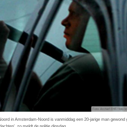
Foto: Archief EHF/ foto ter
 Noord in Amsterdam-Noord is vanmiddag een 20-jarige man gewond 
dachten', zo meldt de politie dinsdag.