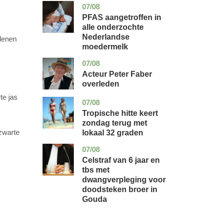
07/08
utrecht
gezondheid
PFAS aangetroffen in
alle onderzochte
Nederlandse
rlenen
moedermelk
07/08
noord-
glossy
holland
Acteur Peter Faber
overleden
te jas
07/08
utrecht
nieuws
Tropische hitte keert
zondag terug met
zwarte
lokaal 32 graden
07/08
zuid-
nieuws
holland
Celstraf van 6 jaar en
tbs met
dwangverpleging voor
doodsteken broer in
Gouda