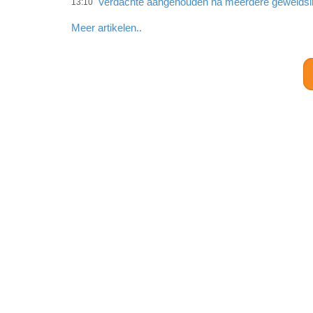
Verdachte aangehouden na meerdere gewelds
13:10
Meer artikelen..