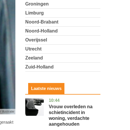
Groningen
Limburg
Noord-Brabant
Noord-Holland
Overijssel
Utrecht
Zeeland
Zuid-Holland
Laatste nieuws
10:44
zuid-
nieuws
holland
Vrouw overleden na
 illustratie
schietincident in
woning, verdachte
geraakt
aangehouden