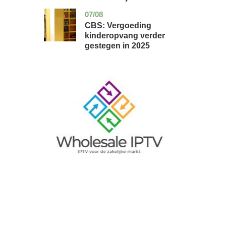
07/08
zuid-
economie
holland
CBS: Vergoeding
kinderopvang verder
gestegen in 2025
Image