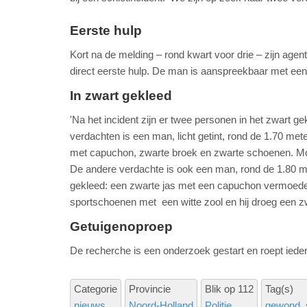
Eerste hulp
Kort na de melding – rond kwart voor drie – zijn agen
direct eerste hulp. De man is aanspreekbaar met ee
In zwart gekleed
'Na het incident zijn er twee personen in het zwart g
verdachten is een man, licht getint, rond de 1.70 mete
met capuchon, zwarte broek en zwarte schoenen. Mogel
De andere verdachte is ook een man, rond de 1.80 mete
gekleed: een zwarte jas met een capuchon vermoedel
sportschoenen met een witte zool en hij droeg een zwa
Getuigenoproep
De recherche is een onderzoek gestart en roept ieder
Categorie
Provincie
Blik op 112
Tag(s)
nieuws
Noord-Holland
Politie
gewond