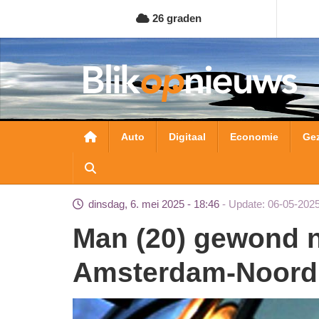
Overslaan
26 graden
en
naar
de
inhoud
gaan
Hoofdnavigatie
Auto
Digitaal
Economie
Ge
dinsdag, 6. mei 2025 - 18:46
Update: 06-05-2025
Man (20) gewond na schietincident
Amsterdam-Noord