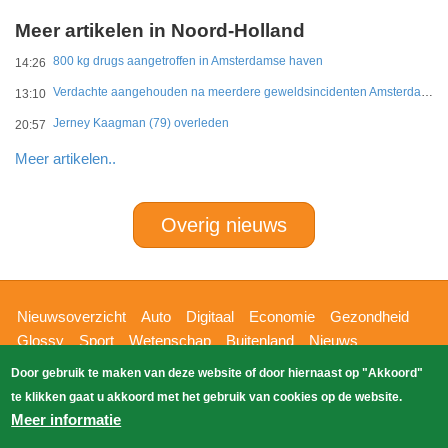
Meer artikelen in Noord-Holland
800 kg drugs aangetroffen in Amsterdamse haven
14:26
Verdachte aangehouden na meerdere geweldsincidenten Amsterdam-West
13:10
Jerney Kaagman (79) overleden
20:57
Meer artikelen..
Overig nieuws
Hoofdnavigatie
Nieuwsoverzicht
Auto
Digitaal
Economie
Gezondheid
Glossy
Sport
Wetenschap
Buitenland
Nieuws
Bizzpress
Blik op 112
Provincies
Weekoverzicht
Door gebruik te maken van deze website of door hiernaast op "Akkoord"
Copyright Blik Op Nieuws 2026
gehost
Zoeken
te klikken gaat u akkoord met het gebruik van cookies op de website.
EK-Media.nl
door
Meer informatie