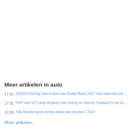
Meer artikelen in auto
GAZOO Racing neemt deel aan Dakar Rally 2027 met waterstof-elektrisch prototype van DKR GR Hilux
17:33
FIAT viert 127-jarig bestaan met Grizzly en Grizzly Fastback in de hoofdrol
17:31
Alfa Romeo toont eerste detail van nieuwe C-SUV
17:29
Meer artikelen..