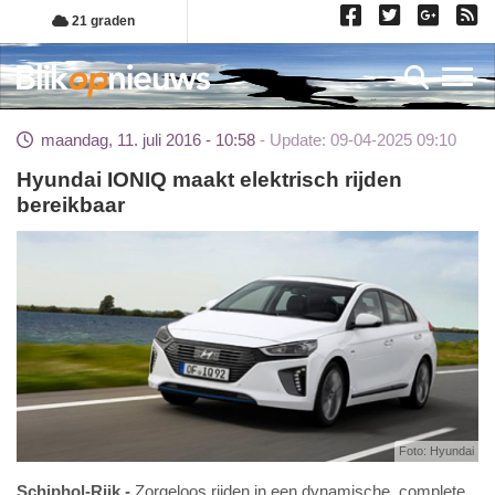
Overslaan
21 graden
en
naar
Toggl
de
inhoud
maandag, 11. juli 2016 - 10:58
Update: 09-04-2025 09:10
gaan
Hyundai IONIQ maakt elektrisch rijden
bereikbaar
Foto: Hyundai
Schiphol-Rijk
Zorgeloos rijden in een dynamische, complete