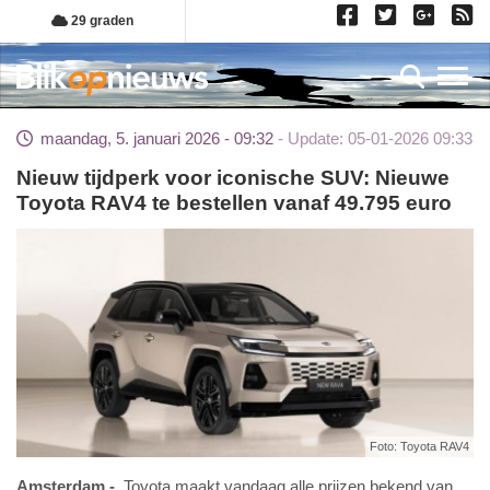
Overslaan
29 graden
en
naar
Toggl
de
inhoud
maandag, 5. januari 2026 - 09:32
Update: 05-01-2026 09:33
gaan
Nieuw tijdperk voor iconische SUV: Nieuwe
Toyota RAV4 te bestellen vanaf 49.795 euro
Foto: Toyota RAV4
Amsterdam
Toyota maakt vandaag alle prijzen bekend van