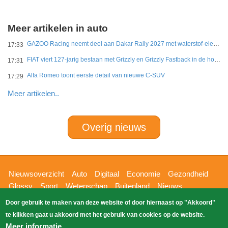
Meer artikelen in auto
GAZOO Racing neemt deel aan Dakar Rally 2027 met waterstof-elektrisch prototype van DKR GR Hilux
17:33
FIAT viert 127-jarig bestaan met Grizzly en Grizzly Fastback in de hoofdrol
17:31
Alfa Romeo toont eerste detail van nieuwe C-SUV
17:29
Meer artikelen..
Overig nieuws
Hoofdnavigatie
Nieuwsoverzicht
Auto
Digitaal
Economie
Gezondheid
Glossy
Sport
Wetenschap
Buitenland
Nieuws
Bizzpress
Blik op 112
Provincies
Weekoverzicht
Door gebruik te maken van deze website of door hiernaast op "Akkoord"
Copyright Blik Op Nieuws 2026
gehost
Zoeken
te klikken gaat u akkoord met het gebruik van cookies op de website.
EK-Media.nl
door
Meer informatie