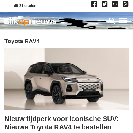
Overslaan
21 graden
en
naar
Toggl
de
inhoud
gaan
toyota RAV4
Nieuw tijdperk voor iconische SUV:
maandag,
Nieuwe Toyota RAV4 te bestellen
5.