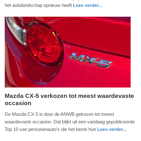
juni
het autolandschap opnieuw heeft
Lees verder...
2024
auto
-
09:27
Update:
09-
04-
2025
09:10
Mazda CX-5 verkozen tot meest waardevaste
occasion
dinsdag,
6.
De Mazda CX-5 is door de ANWB gekozen tot meest
september
waardevaste occasion. Dat blijkt uit een vandaag gepubliceerde
2016
Top 10 van personenauto’s die het beste hun
Lees verder...
-
auto
zuid-
11:45