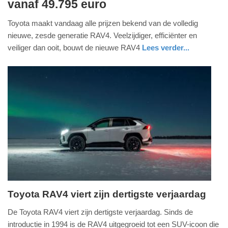
vanaf 49.795 euro
januari
2026
Toyota maakt vandaag alle prijzen bekend van de volledig
-
nieuwe, zesde generatie RAV4. Veelzijdiger, efficiënter en
09:32
veiliger dan ooit, bouwt de nieuwe RAV4
Lees verder...
Update:
05-
01-
2026
09:33
Toyota RAV4 viert zijn dertigste verjaardag
zaterdag,
De Toyota RAV4 viert zijn dertigste verjaardag. Sinds de
1.
introductie in 1994 is de RAV4 uitgegroeid tot een SUV-icoon die