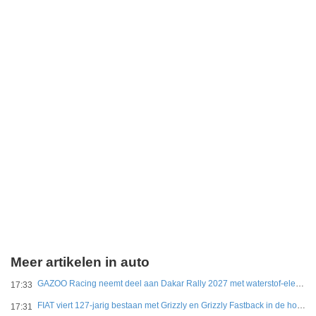
Meer artikelen in auto
GAZOO Racing neemt deel aan Dakar Rally 2027 met waterstof-elektrisch prototype van DKR GR Hilux
17:33
FIAT viert 127-jarig bestaan met Grizzly en Grizzly Fastback in de hoofdrol
17:31