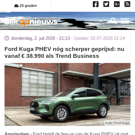
Overslaan
20 graden
en
naar
Toggl
de
inhoud
donderdag, 2. juli 2026 - 21:13
Update: 02-07-2026 21:14
gaan
Ford Kuga PHEV nóg scherper geprijsd: nu
vanaf € 38.990 als Trend Business
Foto: Ford Kuga
Amsterdam
Ford breidt de line-up van de Kuga PHEV uit met