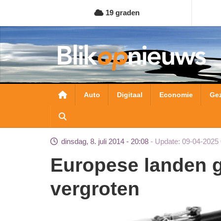
Overslaan
19 graden
en
naar
de
inhoud
gaan
Hoofdnavigatie
Auto
Digitaal
Economie
Ge
dinsdag, 8. juli 2014 - 20:08
Update: 09-04-2025 
Europese landen gaan aanpak jihadreizigers
vergroten