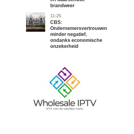
brandweer
11:25
zuid-
economie
holland
CBS:
Ondernemersvertrouwen
minder negatief,
ondanks economische
onzekerheid
Image