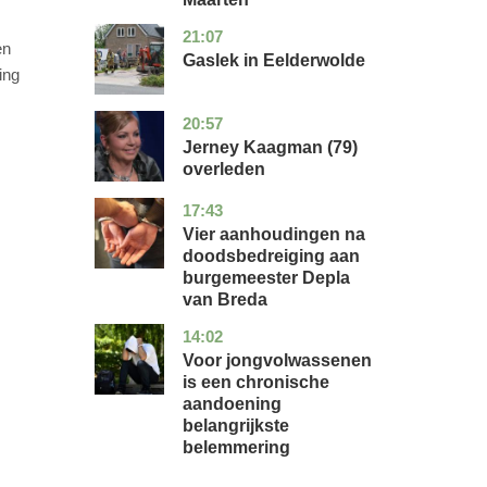
21:07
drenthe
nieuws
en
Gaslek in Eelderwolde
ing
20:57
noord-
glossy
holland
Jerney Kaagman (79)
overleden
17:43
noord-
nieuws
brabant
Vier aanhoudingen na
doodsbedreiging aan
burgemeester Depla
van Breda
14:02
utrecht
gezondheid
Voor jongvolwassenen
is een chronische
aandoening
belangrijkste
belemmering