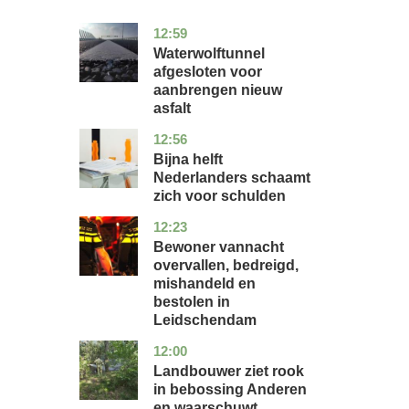
12:59
noord-
nieuws
holland
Waterwolftunnel
afgesloten voor
aanbrengen nieuw
asfalt
12:56
noord-
economie
holland
Bijna helft
Nederlanders schaamt
zich voor schulden
12:23
zuid-
nieuws
holland
Bewoner vannacht
overvallen, bedreigd,
mishandeld en
bestolen in
Leidschendam
12:00
drenthe
nieuws
Landbouwer ziet rook
in bebossing Anderen
en waarschuwt