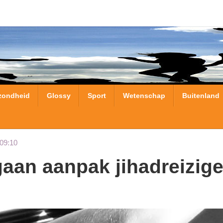
zondheid
Glossy
Sport
Wetenschap
Buitenland
09:10