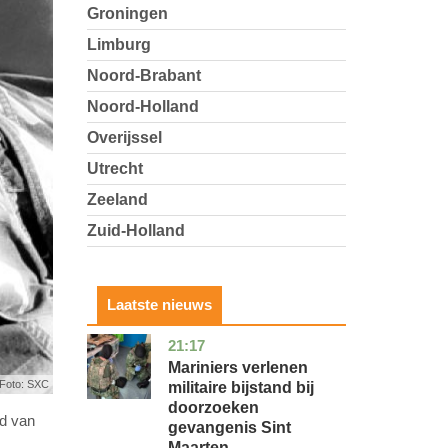
Groningen
Limburg
Noord-Brabant
Noord-Holland
Overijssel
Utrecht
Zeeland
Zuid-Holland
Laatste nieuws
21:17
buitenland
Mariniers verlenen
Foto: SXC
militaire bijstand bij
doorzoeken
nd van
gevangenis Sint
Maarten