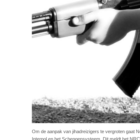
Om de aanpak van jihadreizigers te vergroten gaat
Interpol en het Schengensysteem. Dit meldt het NRC