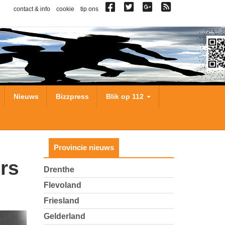
contact & info
cookie
tip ons
Nieuws
Bizzpress
Blik op 112
Provincie nieuws
Drenthe
Flevoland
Friesland
Gelderland