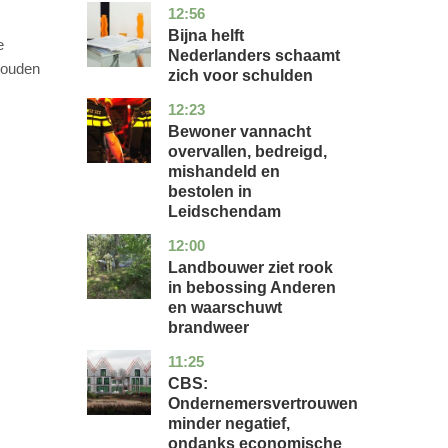
12:56
noord-
economie
holland
Bijna helft
e
Nederlanders schaamt
zouden
zich voor schulden
12:23
zuid-
nieuws
holland
Bewoner vannacht
overvallen, bedreigd,
mishandeld en
bestolen in
Leidschendam
12:00
drenthe
nieuws
Landbouwer ziet rook
in bebossing Anderen
en waarschuwt
brandweer
11:25
zuid-
economie
holland
CBS:
Ondernemersvertrouwen
minder negatief,
ondanks economische