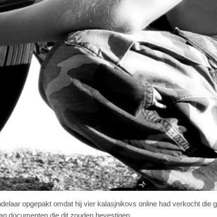
ndelaar opgepakt omdat hij vier kalasjnikovs online had verkocht die g
s van documenten die dit zouden bevestigen