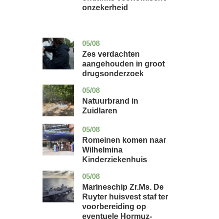
onzekerheid
05/08
zuid-
nieuws
holland
Zes verdachten
aangehouden in groot
drugsonderzoek
05/08
drenthe
nieuws
Natuurbrand in
Zuidlaren
05/08
utrecht
nieuws
Romeinen komen naar
Wilhelmina
Kinderziekenhuis
05/08
zuid-
nieuws
holland
Marineschip Zr.Ms. De
Ruyter huisvest staf ter
voorbereiding op
eventuele Hormuz-