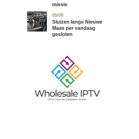
missie
05/08
zuid-
nieuws
holland
Sluizen langs Nieuwe
Maas per vandaag
gesloten
Image