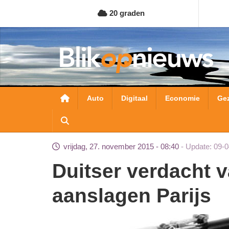
Overslaan
20 graden
en
naar
de
inhoud
gaan
Hoofdnavigatie
Auto
Digitaal
Economie
Ge
vrijdag, 27. november 2015 - 08:40
Update: 09-0
Duitser verdacht van leveren Kalasjnikovs
aanslagen Parijs