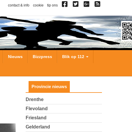
contact & info
cookie
tip ons
Nieuws
Bizzpress
Blik op 112
Provincie nieuws
Drenthe
Flevoland
Friesland
Gelderland