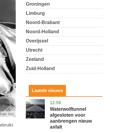
Groningen
Limburg
Noord-Brabant
Noord-Holland
Overijssel
Utrecht
Zeeland
Zuid-Holland
Laatste nieuws
12:59
noord-
nieuws
holland
Waterwolftunnel
Foto: SXC
afgesloten voor
aanbrengen nieuw
ebruikt
asfalt