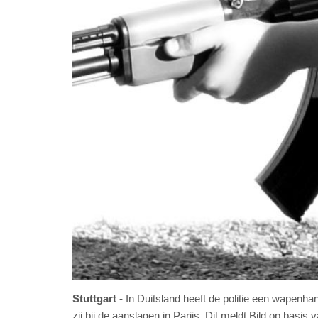
Stuttgart
In Duitsland heeft de politie een wapenha
zij bij de aanslagen in Parijs. Dit meldt Bild op basi