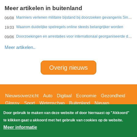
Meer artikelen in buitenland
Mariniers verlenen militaire bijstand bij doorzoeken gevangenis Sint Maarten
06/08
Waarom duidelijke spelregels online steeds belangrijker worden
19:03
Doorzoekingen en arrestaties voor internationaal georganiseerde drugshandel in Duitsland en Nederland
09/06
Meer artikelen..
Overig nieuws
Hoofdnavigatie
Nieuwsoverzicht
Auto
Digitaal
Economie
Gezondheid
Glossy
Sport
Wetenschap
Buitenland
Nieuws
Bizzpress
Blik op 112
Provincies
Weekoverzicht
Door gebruik te maken van deze website of door hiernaast op "Akkoord"
Copyright Blik Op Nieuws 2026
gehost
Zoeken
te klikken gaat u akkoord met het gebruik van cookies op de website.
EK-Media.nl
door
Meer informatie