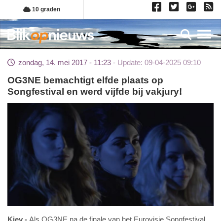
Overslaan
10 graden
en
naar
Toggl
de
inhoud
zondag, 14. mei 2017 - 11:23
Update: 09-04-2025 09:10
gaan
OG3NE bemachtigt elfde plaats op
Songfestival en werd vijfde bij vakjury!
Kiev
Als OG3NE na de finale van het Eurovisie Songfestival