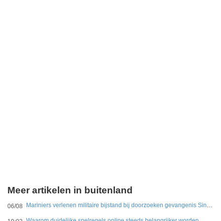
Meer artikelen in buitenland
Mariniers verlenen militaire bijstand bij doorzoeken gevangenis Sint Maarten
06/08
Waarom duidelijke spelregels online steeds belangrijker worden