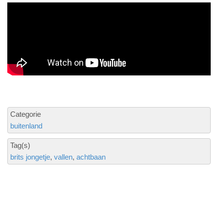
Categorie
buitenland
Tag(s)
brits jongetje
vallen
achtbaan