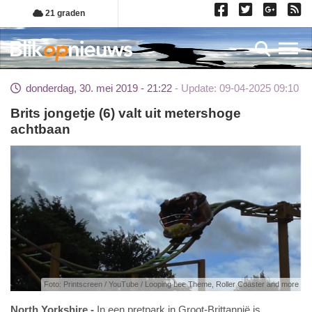
Overslaan
21 graden
en
naar
Toggl
de
inhoud
donderdag, 30. mei 2019 - 21:22
Update: 09-04-2025 09:10
gaan
Brits jongetje (6) valt uit metershoge
achtbaan
Foto: Printscreen / YouTube / Looping Lee Theme, Roller Coaster and more
North Yorkshire
In een pretpark in Groot-Brittannië is