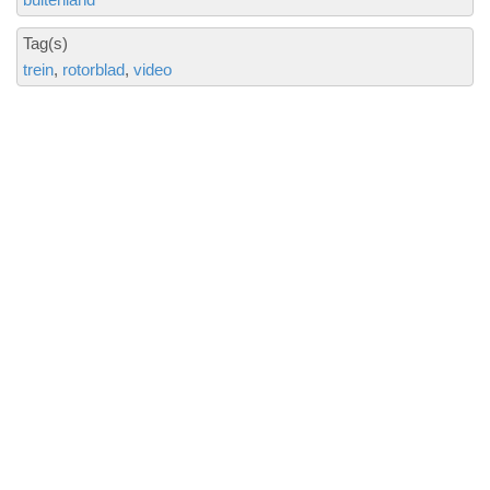
Tag(s)
trein
rotorblad
video