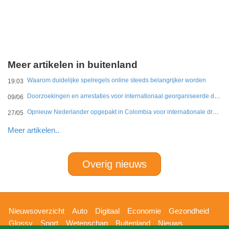
Meer artikelen in buitenland
Waarom duidelijke spelregels online steeds belangrijker worden
19:03
Doorzoekingen en arrestaties voor internationaal georganiseerde drugshandel in Duitsland en Nederland
09/06
Opnieuw Nederlander opgepakt in Colombia voor internationale drugshandel
27/05
Meer artikelen..
Overig nieuws
Hoofdnavigatie
Nieuwsoverzicht
Auto
Digitaal
Economie
Gezondheid
Glossy
Sport
Wetenschap
Buitenland
Nieuws