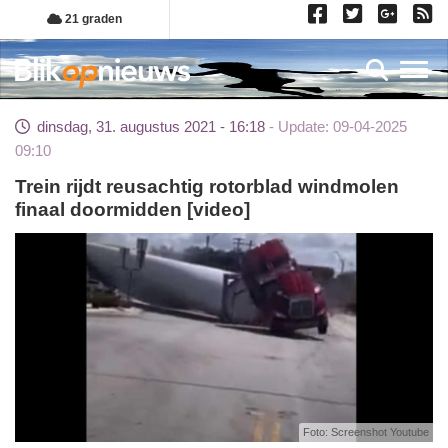
Overslaan
21 graden
en
naar
Toggl
de
inhoud
dinsdag, 31. augustus 2021 - 16:18
Update: 09-04-2025
gaan
09:10
Trein rijdt reusachtig rotorblad windmolen
finaal doormidden [video]
Foto: Screenshot Youtube