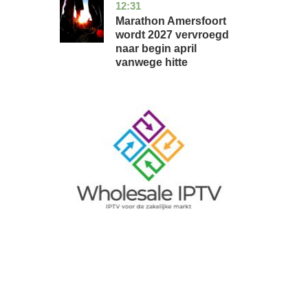
12:31
utrecht
nieuws
Marathon Amersfoort
wordt 2027 vervroegd
naar begin april
vanwege hitte
Image