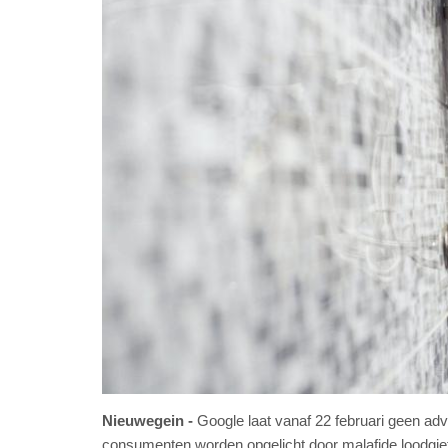
Nieuwegein
Google laat vanaf 22 februari geen adv
consumenten worden opgelicht door malafide loodgie