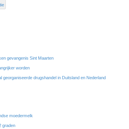
tie
oeken gevangenis Sint Maarten
angrijker worden
al georganiseerde drugshandel in Duitsland en Nederland
landse moedermelk
32 graden