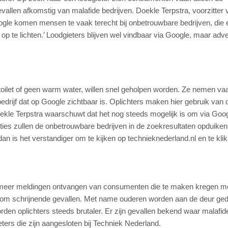
evallen afkomstig van malafide bedrijven. Doekle Terpstra, voorzitter 
oogle komen mensen te vaak terecht bij onbetrouwbare bedrijven, die e
op te lichten.’ Loodgieters blijven wel vindbaar via Google, maar adv
ilet of geen warm water, willen snel geholpen worden. Ze nemen vaa
bedrijf dat op Google zichtbaar is. Oplichters maken hier gebruik van 
oekle Terpstra waarschuwt dat het nog steeds mogelijk is om via Goog
ties zullen de onbetrouwbare bedrijven in de zoekresultaten opduiken.
dan is het verstandiger om te kijken op technieknederland.nl en te kli
s meer meldingen ontvangen van consumenten die te maken kregen m
het om schrijnende gevallen. Met name ouderen worden aan de deur g
rden oplichters steeds brutaler. Er zijn gevallen bekend waar malafid
ers die zijn aangesloten bij Techniek Nederland.