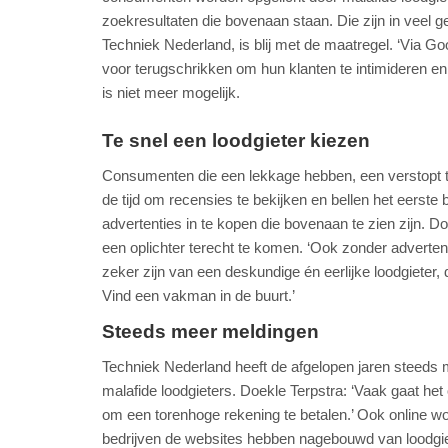
zoekresultaten die bovenaan staan. Die zijn in veel g
Techniek Nederland, is blij met de maatregel. ‘Via G
voor terugschrikken om hun klanten te intimideren en 
is niet meer mogelijk.
Te snel een loodgieter kiezen
Consumenten die een lekkage hebben, een verstopt to
de tijd om recensies te bekijken en bellen het eerste 
advertenties in te kopen die bovenaan te zien zijn. D
een oplichter terecht te komen. ‘Ook zonder adverten
zeker zijn van een deskundige én eerlijke loodgieter, 
Vind een vakman in de buurt.’
Steeds meer meldingen
Techniek Nederland heeft de afgelopen jaren steed
malafide loodgieters. Doekle Terpstra: ‘Vaak gaat 
om een torenhoge rekening te betalen.’ Ook online wo
bedrijven de websites hebben nagebouwd van loodgiet