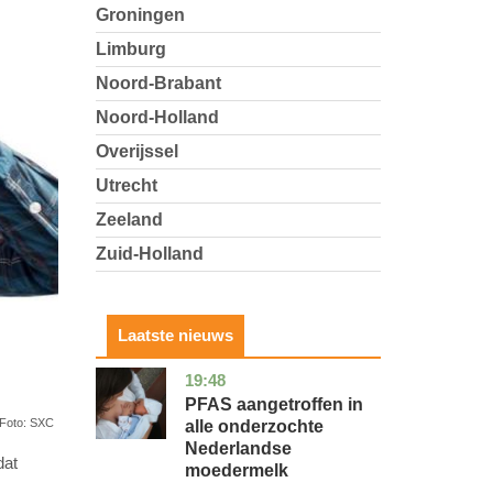
Groningen
Limburg
Noord-Brabant
Noord-Holland
Overijssel
Utrecht
Zeeland
Zuid-Holland
Laatste nieuws
19:48
utrecht
gezondheid
PFAS aangetroffen in
Foto: SXC
alle onderzochte
Nederlandse
dat
moedermelk