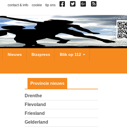
contact & info
cookie
tip ons
Nieuws
Bizzpress
Blik op 112
Provincie nieuws
Drenthe
Flevoland
Friesland
Gelderland