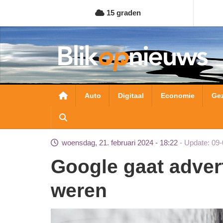
Overslaan
15 graden
en
naar
de
inhoud
gaan
Hoofdnavigatie
Auto
Digitaal
Economie
Ge
woensdag, 21. februari 2024 - 18:22
Update: 09-
Google gaat advertenties van loodgieters
weren