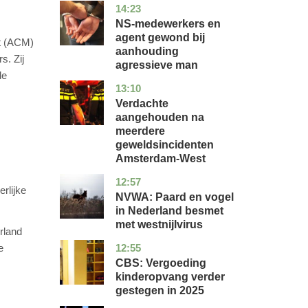
14:23
flevoland
nieuws
NS-medewerkers en
agent gewond bij
kt (ACM)
aanhouding
s. Zij
agressieve man
de
13:10
noord-
nieuws
holland
Verdachte
aangehouden na
meerdere
geweldsincidenten
Amsterdam-West
12:57
utrecht
nieuws
rlijke
NVWA: Paard en vogel
in Nederland besmet
met westnijlvirus
rland
12:55
e
zuid-
economie
holland
CBS: Vergoeding
kinderopvang verder
gestegen in 2025