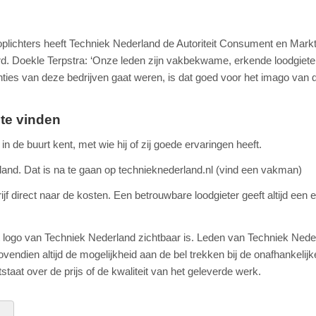
 oplichters heeft Techniek Nederland de Autoriteit Consument en Mar
. Doekle Terpstra: ‘Onze leden zijn vakbekwame, erkende loodgieter
nties van deze bedrijven gaat weren, is dat goed voor het imago van 
 te vinden
n de buurt kent, met wie hij of zij goede ervaringen heeft.
rland. Dat is na te gaan op technieknederland.nl (vind een vakman)
 direct naar de kosten. Een betrouwbare loodgieter geeft altijd een ee
et logo van Techniek Nederland zichtbaar is. Leden van Techniek Nede
ovendien altijd de mogelijkheid aan de bel trekken bij de onafhankelijk
aat over de prijs of de kwaliteit van het geleverde werk.