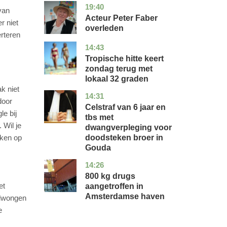
19:40
noord-
glossy
van
holland
Acteur Peter Faber
r niet
overleden
erteren
14:43
utrecht
nieuws
Tropische hitte keert
zondag terug met
lokaal 32 graden
k niet
14:31
zuid-
nieuws
door
holland
Celstraf van 6 jaar en
le bij
tbs met
 Wil je
dwangverpleging voor
doodsteken broer in
kken op
Gouda
14:26
noord-
nieuws
holland
800 kg drugs
et
aangetroffen in
Amsterdamse haven
edwongen
e