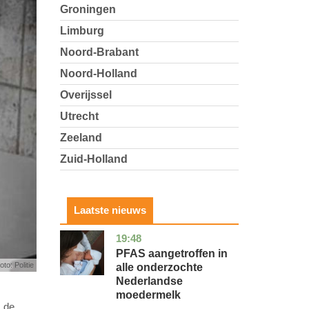
Groningen
Limburg
Noord-Brabant
Noord-Holland
Overijssel
Utrecht
Zeeland
Zuid-Holland
Laatste nieuws
19:48
utrecht
gezondheid
PFAS aangetroffen in
oto: Politie
alle onderzochte
Nederlandse
moedermelk
s de