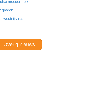
landse moedermelk
32 graden
 westnijlvirus
Overig nieuws