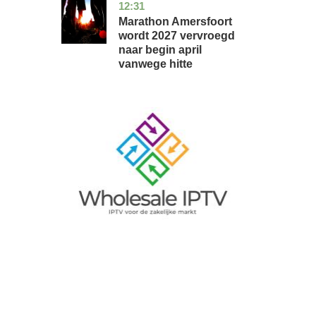
12:31
utrecht
nieuws
Marathon Amersfoort
wordt 2027 vervroegd
naar begin april
vanwege hitte
Image