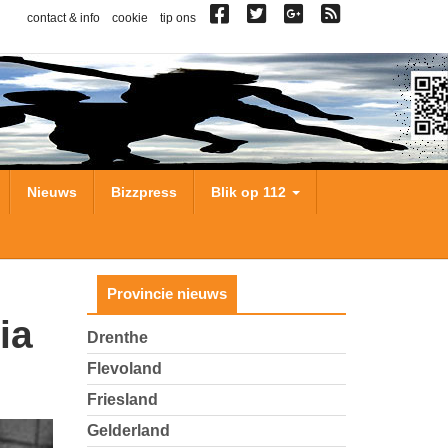
contact & info
cookie
tip ons
Nieuws
Bizzpress
Blik op 112
Provincie nieuws
Drenthe
Flevoland
Friesland
Gelderland