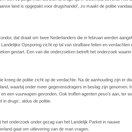
kaanse land is opgepakt voor drugshandel', zo maakt de politie vanda
ondor, dat draait om twee Nederlanders die in februari werden aang
Landelijke Opsporing zicht op tal van strafbare feiten en verdachten 
oeken gestart. Een van die onderzoeken betreft het onderzoek waarin
 kreeg de politie zicht op de verdachte. Na de aanhouding zijn er di
and, waarbij onder meer gegevensdragers in beslag zijn genomen. In
 en een vuurwapen gevonden. Ook troffen agenten peso’s aan, ter w
in drugs', aldus de politie.
t het onderzoek onder gezag van het Landelijk Parket in nauwe
derland gaat om uitlevering van de man vragen.