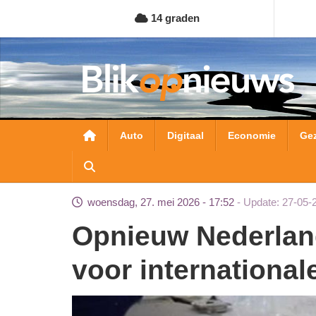
Overslaan
14 graden
en
naar
de
inhoud
gaan
Hoofdnavigatie
Auto
Digitaal
Economie
Ge
woensdag, 27. mei 2026 - 17:52
Update: 27-05-
Opnieuw Nederlander opgepakt in Colombia
voor internationa