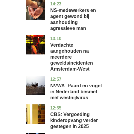
14:23
flevoland
nieuws
NS-medewerkers en
agent gewond bij
aanhouding
agressieve man
13:10
noord-
nieuws
holland
Verdachte
aangehouden na
meerdere
geweldsincidenten
Amsterdam-West
12:57
utrecht
nieuws
NVWA: Paard en vogel
in Nederland besmet
met westnijlvirus
12:55
zuid-
economie
holland
CBS: Vergoeding
kinderopvang verder
gestegen in 2025