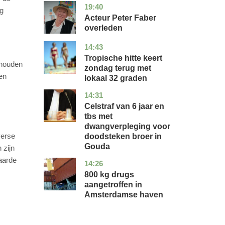
19:40
noord-
glossy
ag
holland
Acteur Peter Faber
overleden
14:43
utrecht
nieuws
Tropische hitte keert
ehouden
zondag terug met
en
lokaal 32 graden
14:31
zuid-
nieuws
holland
Celstraf van 6 jaar en
tbs met
dwangverpleging voor
verse
doodsteken broer in
Gouda
 zijn
aarde
14:26
noord-
nieuws
holland
800 kg drugs
aangetroffen in
Amsterdamse haven