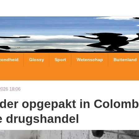
zondheid
Glossy
Sport
Wetenschap
Buitenland
2026 18:06
le drugshandel