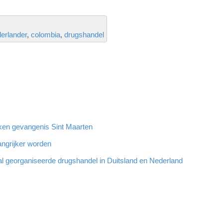
erlander
colombia
drugshandel
oeken gevangenis Sint Maarten
angrijker worden
al georganiseerde drugshandel in Duitsland en Nederland