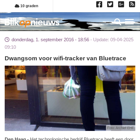
Overslaan
10 graden
en
naar
Toggl
de
inhoud
donderdag, 1. september 2016 - 18:56
Update: 09-04-2025
gaan
09:10
Dwangsom voor wifi-tracker van Bluetrace
Foto: Archief EHF
Den Haag
Het technologische bedrijf Bluetrace heeft een door