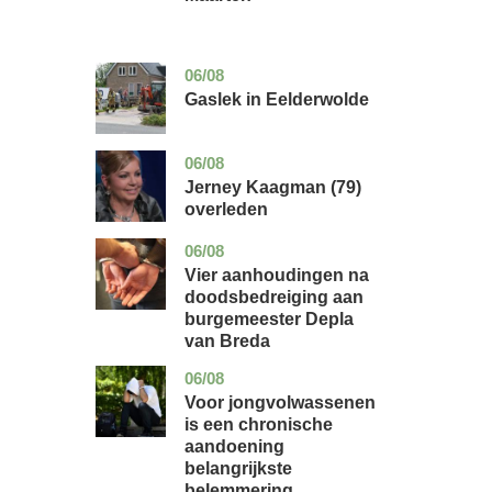
06/08
drenthe
nieuws
Gaslek in Eelderwolde
06/08
noord-
glossy
holland
Jerney Kaagman (79)
overleden
06/08
noord-
nieuws
brabant
Vier aanhoudingen na
doodsbedreiging aan
burgemeester Depla
van Breda
06/08
utrecht
gezondheid
Voor jongvolwassenen
is een chronische
aandoening
belangrijkste
belemmering