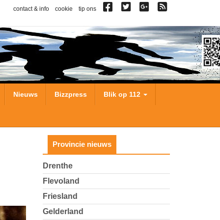
contact & info
cookie
tip ons
Nieuws
Bizzpress
Blik op 112
Provincie nieuws
Drenthe
Flevoland
Friesland
Gelderland