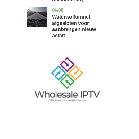
06/08
noord-
nieuws
holland
Waterwolftunnel
afgesloten voor
aanbrengen nieuw
asfalt
Image