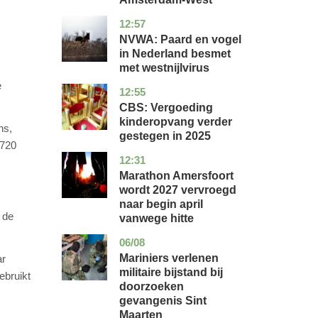
12:57
utrecht
nieuws
NVWA: Paard en vogel
in Nederland besmet
met westnijlvirus
e
12:55
zuid-
economie
holland
CBS: Vergoeding
kinderopvang verder
ns,
gestegen in 2025
 720
12:31
utrecht
nieuws
Marathon Amersfoort
wordt 2027 vervroegd
naar begin april
 de
vanwege hitte
06/08
buitenland
Mariniers verlenen
ar
militaire bijstand bij
ebruikt
doorzoeken
gevangenis Sint
Maarten