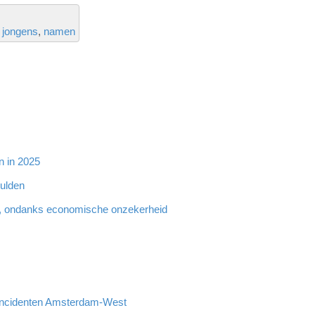
jongens
namen
n in 2025
hulden
, ondanks economische onzekerheid
incidenten Amsterdam-West