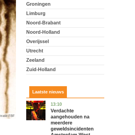
Groningen
Limburg
Noord-Brabant
Noord-Holland
Overijssel
Utrecht
Zeeland
Zuid-Holland
Laatste nieuws
13:10
noord-
nieuws
holland
Verdachte
stratie FBF
aangehouden na
meerdere
geweldsincidenten
Amsterdam-West