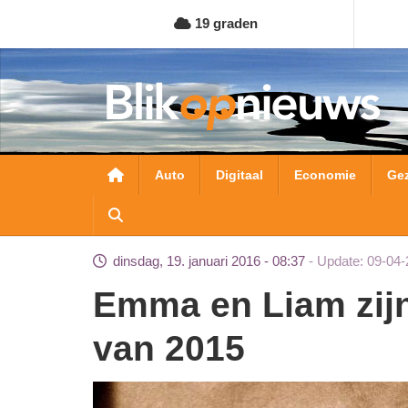
Overslaan
19 graden
en
naar
de
inhoud
gaan
Hoofdnavigatie
Auto
Digitaal
Economie
Ge
dinsdag, 19. januari 2016 - 08:37
Update: 09-04-
Emma en Liam zijn de populairste namen
van 2015