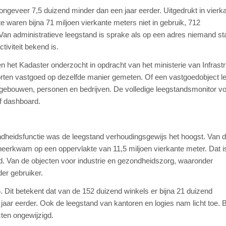
ongeveer 7,5 duizend minder dan een jaar eerder. Uitgedrukt in vierk
 waren bijna 71 miljoen vierkante meters niet in gebruik, 712
Van administratieve leegstand is sprake als op een adres niemand st
iviteit bekend is.
et Kadaster onderzocht in opdracht van het ministerie van Infrastr
soorten vastgoed op dezelfde manier gemeten. Of een vastgoedobject l
an gebouwen, personen en bedrijven. De volledige leegstandsmonitor vo
f dashboard.
ndheidsfunctie was de leegstand verhoudingsgewijs het hoogst. Van 
 neerkwam op een oppervlakte van 11,5 miljoen vierkante meter. Dat i
nd. Van de objecten voor industrie en gezondheidszorg, waaronder
er gebruiker.
. Dit betekent dat van de 152 duizend winkels er bijna 21 duizend
jaar eerder. Ook de leegstand van kantoren en logies nam licht toe. Bi
ten ongewijzigd.