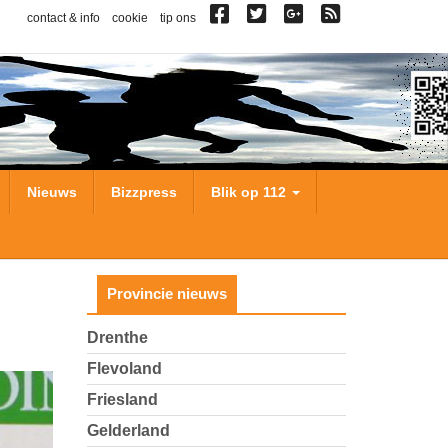
contact & info
cookie
tip ons
Nieuws
Bizzpress
Blik op 112
Provincie nieuws
Drenthe
Flevoland
Friesland
Gelderland