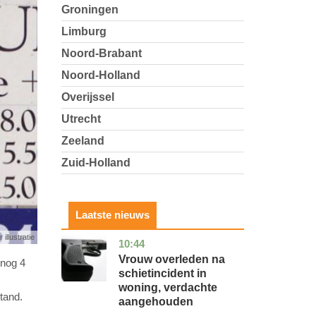
Groningen
Limburg
Noord-Brabant
Noord-Holland
Overijssel
Utrecht
Zeeland
Zuid-Holland
Laatste nieuws
 illustratie
10:44
zuid-
nieuws
holland
Vrouw overleden na
 nog 4
schietincident in
woning, verdachte
tand.
aangehouden