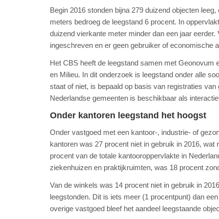
Begin 2016 stonden bijna 279 duizend objecten leeg, 
meters bedroeg de leegstand 6 procent. In oppervlakte
duizend vierkante meter minder dan een jaar eerder. 
ingeschreven en er geen gebruiker of economische act
Het CBS heeft de leegstand samen met Geonovum en h
en Milieu. In dit onderzoek is leegstand onder alle 
staat of niet, is bepaald op basis van registraties v
Nederlandse gemeenten is beschikbaar als interactie
Onder kantoren leegstand het hoogst
Onder vastgoed met een kantoor-, industrie- of gezo
kantoren was 27 procent niet in gebruik in 2016, wat
procent van de totale kantooroppervlakte in Nederla
ziekenhuizen en praktijkruimten, was 18 procent zond
Van de winkels was 14 procent niet in gebruik in 2016
leegstonden. Dit is iets meer (1 procentpunt) dan een 
overige vastgoed bleef het aandeel leegstaande objec