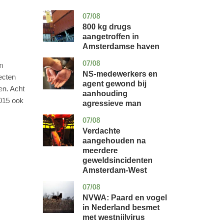
07/08
noord-
nieuws
holland
800 kg drugs
aangetroffen in
Amsterdamse haven
07/08
flevoland
nieuws
am
NS-medewerkers en
ecten
agent gewond bij
en. Acht
aanhouding
2015 ook
agressieve man
07/08
noord-
nieuws
holland
Verdachte
aangehouden na
meerdere
geweldsincidenten
Amsterdam-West
07/08
utrecht
nieuws
NVWA: Paard en vogel
in Nederland besmet
met westnijlvirus