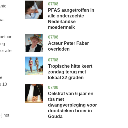
07/08
utrecht
gezondheid
ante
PFAS aangetroffen in
alle onderzochte
aat
Nederlandse
moedermelk
uctuur
07/08
noord-
glossy
holland
Acteur Peter Faber
eeg
overleden
or alle
07/08
utrecht
nieuws
Tropische hitte keert
zondag terug met
de
lokaal 32 graden
s 19
07/08
zuid-
nieuws
holland
Celstraf van 6 jaar en
tbs met
dwangverpleging voor
doodsteken broer in
j het
Gouda