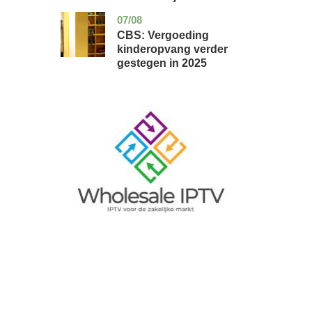
07/08
zuid-
economie
holland
CBS: Vergoeding
kinderopvang verder
gestegen in 2025
Image