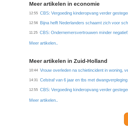
Meer artikelen in economie
CBS: Vergoeding kinderopvang verder gestege
12:55
Bijna helft Nederlanders schaamt zich voor sc
12:56
CBS: Ondernemersvertrouwen minder negatief
11:25
Meer artikelen..
Meer artikelen in Zuid-Holland
Vrouw overleden na schietincident in woning,
10:44
Celstraf van 6 jaar en tbs met dwangverplegin
14:31
CBS: Vergoeding kinderopvang verder gestege
12:55
Meer artikelen..