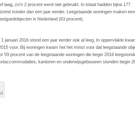
f laag, zo’n 2 procent werd niet gebruikt. In totaal hadden bijna 177
uizend minder dan een jaar eerder. Leegstaande woningen maken een
vastgoedobjecten in Nederland (63 procent).
 januari 2016 stond een jaar eerder ook al leeg. In oppervlakte kw
 2015 voor. Bij woningen kwam het het minst voor dat leegstaande obj
oor 59 procent van de leegstaande woningen die begin 2016 leegstond
 sportaccommodaties, kantoren en onderwijsgebouwen stonden begin 
ed