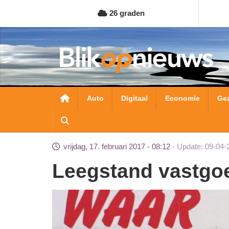
Overslaan
26 graden
en
naar
de
inhoud
gaan
Hoofdnavigatie
Auto
Digitaal
Economie
Ge
vrijdag, 17. februari 2017 - 08:12
Update: 09-04-
Leegstand vastgoe