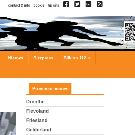
contact & info
cookie
tip ons
Nieuws
Bizzpress
Blik op 112
Provincie nieuws
Drenthe
Flevoland
Friesland
Gelderland