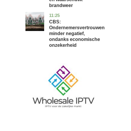
brandweer
11:25
zuid-
economie
holland
CBS:
Ondernemersvertrouwen
minder negatief,
ondanks economische
onzekerheid
Image