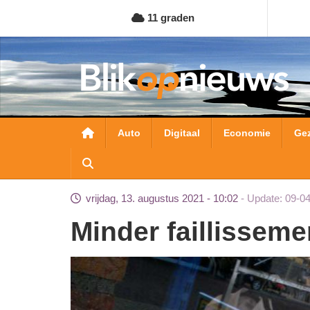
Overslaan
11 graden
en
naar
de
inhoud
gaan
Hoofdnavigatie
Auto
Digitaal
Economie
Ge
vrijdag, 13. augustus 2021 - 10:02
Update: 09-0
Minder faillisseme