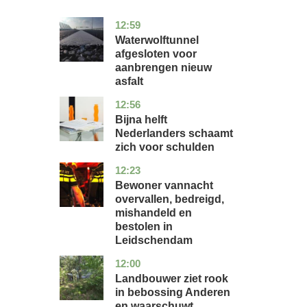
12:59
noord-
nieuws
holland
Waterwolftunnel
afgesloten voor
aanbrengen nieuw
asfalt
12:56
noord-
economie
holland
Bijna helft
Nederlanders schaamt
zich voor schulden
12:23
zuid-
nieuws
holland
Bewoner vannacht
overvallen, bedreigd,
mishandeld en
bestolen in
Leidschendam
12:00
drenthe
nieuws
Landbouwer ziet rook
in bebossing Anderen
en waarschuwt