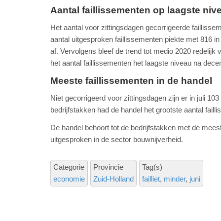
Aantal faillissementen op laagste nive
Het aantal voor zittingsdagen gecorrigeerde faillissem
aantal uitgesproken faillissementen piekte met 816 i
af. Vervolgens bleef de trend tot medio 2020 redelijk 
het aantal faillissementen het laagste niveau na dec
Meeste faillissementen in de handel
Niet gecorrigeerd voor zittingsdagen zijn er in juli 10
bedrijfstakken had de handel het grootste aantal failli
De handel behoort tot de bedrijfstakken met de meeste
uitgesproken in de sector bouwnijverheid.
Categorie
Provincie
Tag(s)
economie
Zuid-Holland
failliet
minder
juni