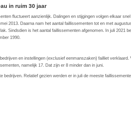
au in ruim 30 jaar
enten fluctueert aanzienlijk. Dalingen en stijgingen volgen elkaar snel
n mei 2013. Daarna nam het aantal faillissementen tot en met augustu
vlak. Sindsdien is het aantal faillissementen afgenomen. In juli 2021 be
ember 1990.
3 bedrijven en instellingen (exclusief eenmanszaken) failliet verklaard. 
ssementen, namelijk 17. Dat zijn er 8 minder dan in juni.
 bedrijven. Relatief gezien werden er in juli de meeste faillissement