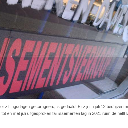
oor zittingsdagen gecorrigeerd, is gedaald. Er zijn in juli 12 bedrijven 
l tot en met juli uitgesproken faillissementen lag in 2021 ruim de helft 