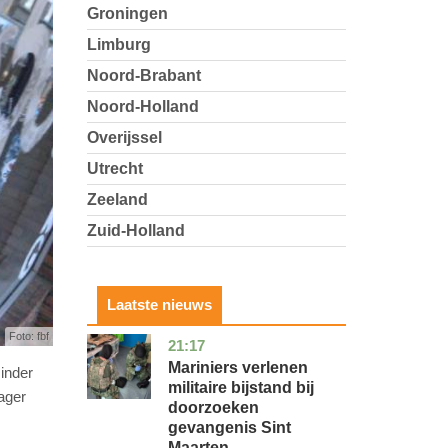
Groningen
Limburg
Noord-Brabant
Noord-Holland
Overijssel
Utrecht
Zeeland
Zuid-Holland
Laatste nieuws
Foto: fbf
21:17
buitenland
Mariniers verlenen
minder
militaire bijstand bij
lager
doorzoeken
gevangenis Sint
Maarten