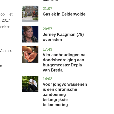
21:07
drenthe
nieuws
Gaslek in Eelderwolde
 op. Het
s 2017
reikte
20:57
noord-
glossy
holland
Jerney Kaagman (79)
overleden
17:43
noord-
nieuws
Van alle
brabant
Vier aanhoudingen na
doodsbedreiging aan
burgemeester Depla
en
van Breda
14:02
utrecht
gezondheid
Voor jongvolwassenen
is een chronische
aandoening
belangrijkste
belemmering