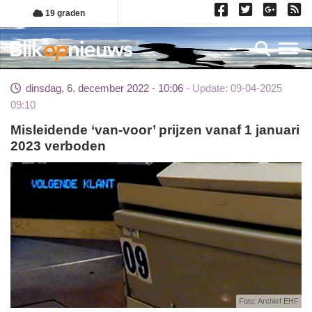
Overslaan
19 graden
en
naar
Toggl
de
inhoud
dinsdag, 6. december 2022 - 10:06
Update: 09-04-2025
gaan
09:10
Misleidende ‘van-voor’ prijzen vanaf 1 januari
2023 verboden
Foto: Archief EHF