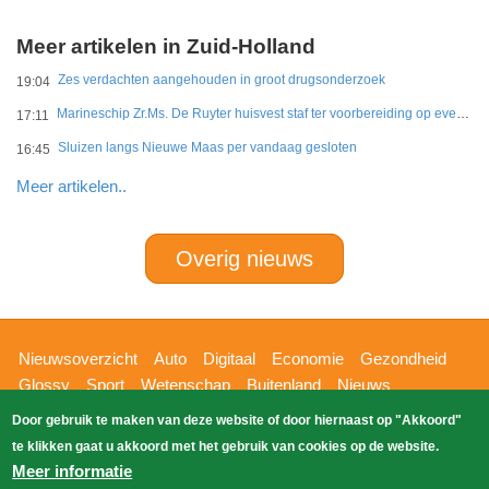
Meer artikelen in Zuid-Holland
Zes verdachten aangehouden in groot drugsonderzoek
19:04
Marineschip Zr.Ms. De Ruyter huisvest staf ter voorbereiding op eventuele Hormuz-missie
17:11
Sluizen langs Nieuwe Maas per vandaag gesloten
16:45
Meer artikelen..
Overig nieuws
Hoofdnavigatie
Nieuwsoverzicht
Auto
Digitaal
Economie
Gezondheid
Glossy
Sport
Wetenschap
Buitenland
Nieuws
Bizzpress
Blik op 112
Provincies
Weekoverzicht
Door gebruik te maken van deze website of door hiernaast op "Akkoord"
Copyright Blik Op Nieuws 2026
gehost
Zoeken
te klikken gaat u akkoord met het gebruik van cookies op de website.
EK-Media.nl
door
Meer informatie