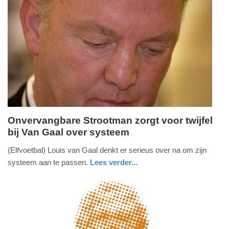
Onvervangbare Strootman zorgt voor twijfel
bij Van Gaal over systeem
woensdag,
9.
(Elfvoetbal) Louis van Gaal denkt er serieus over na om zijn
april
systeem aan te passen.
Lees verder...
2014
sport
-
17:31
Update: