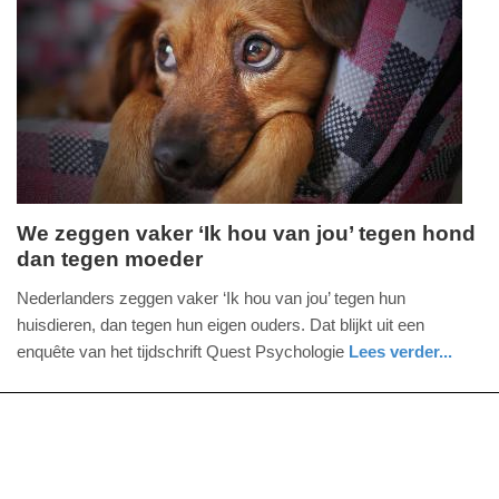
Update:
09-
04-
2025
09:10
We zeggen vaker ‘Ik hou van jou’ tegen hond
dan tegen moeder
donderdag,
3.
Nederlanders zeggen vaker ‘Ik hou van jou’ tegen hun
december
huisdieren, dan tegen hun eigen ouders. Dat blijkt uit een
2020
enquête van het tijdschrift Quest Psychologie
Lees verder...
-
nieuws
groningen
14:57
Update:
09-