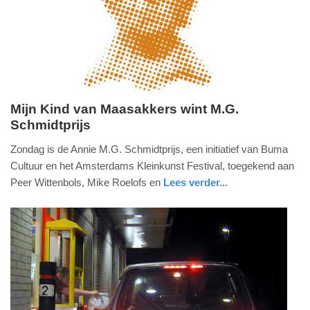
09-
04-
2025
09:10
Mijn Kind van Maasakkers wint M.G.
Schmidtprijs
zondag,
6.
Zondag is de Annie M.G. Schmidtprijs, een initiatief van Buma
april
Cultuur en het Amsterdams Kleinkunst Festival, toegekend aan
2014
Peer Wittenbols, Mike Roelofs en
Lees verder...
-
glossy
18:38
Update:
09-
04-
2025
09:10