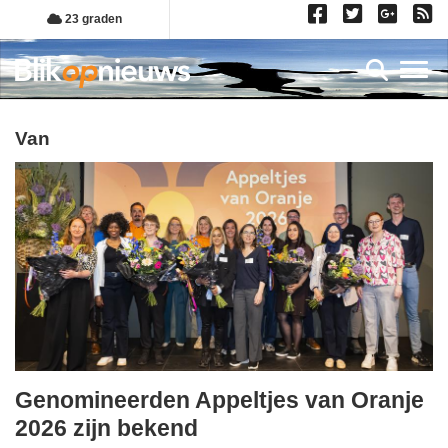
Overslaan
23 graden
en
naar
Toggl
de
inhoud
gaan
van
Genomineerden Appeltjes van Oranje
maandag,
2026 zijn bekend
15.