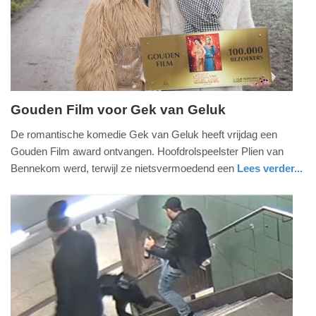
2025
09:10
Gouden Film voor Gek van Geluk
vrijdag,
De romantische komedie Gek van Geluk heeft vrijdag een
22.
Gouden Film award ontvangen. Hoofdrolspeelster Plien van
december
Bennekom werd, terwijl ze nietsvermoedend een
Lees verder...
2017
glossy
utrecht
-
20:39
Update:
09-
04-
2025
09:10