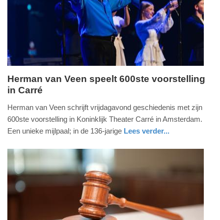
2025
09:10
Herman van Veen speelt 600ste voorstelling
in Carré
vrijdag,
12.
Herman van Veen schrijft vrijdagavond geschiedenis met zijn
januari
600ste voorstelling in Koninklijk Theater Carré in Amsterdam.
2024
Een unieke mijlpaal; in de 136-jarige
Lees verder...
-
gezondheid
noord-
12:06
holland
Update:
09-
04-
2025
09:10