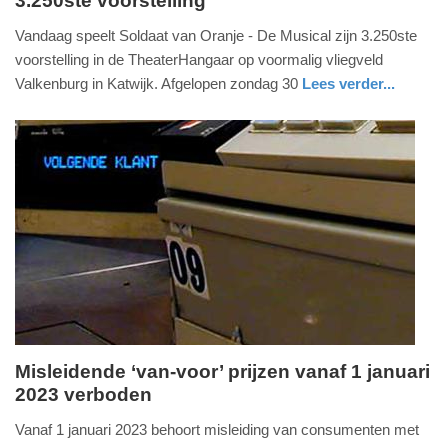
3.250ste voorstelling
zondag,
7.
Vandaag speelt Soldaat van Oranje - De Musical zijn 3.250ste
mei
voorstelling in de TheaterHangaar op voormalig vliegveld
2023
Valkenburg in Katwijk. Afgelopen zondag 30
Lees verder...
-
glossy
zuid-
10:12
holland
Update:
09-
04-
2025
09:10
Misleidende ‘van-voor’ prijzen vanaf 1 januari
2023 verboden
dinsdag,
6.
Vanaf 1 januari 2023 behoort misleiding van consumenten met
december