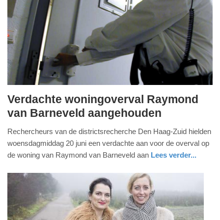
Verdachte woningoverval Raymond
woensdag,
van Barneveld aangehouden
20.
Rechercheurs van de districtsrecherche Den Haag-Zuid hielden
juni
woensdagmiddag 20 juni een verdachte aan voor de overval op
2018
de woning van Raymond van Barneveld aan
Lees verder...
-
20:26
Update:
09-
04-