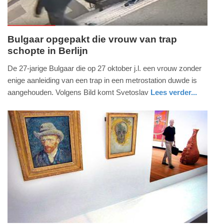
Bulgaar opgepakt die vrouw van trap
schopte in Berlijn
zondag,
18.
De 27-jarige Bulgaar die op 27 oktober j.l. een vrouw zonder
december
enige aanleiding van een trap in een metrostation duwde is
2016
aangehouden. Volgens Bild komt Svetoslav
Lees verder...
-
buitenland
10:44
Update:
09-
04-
2025
09:10