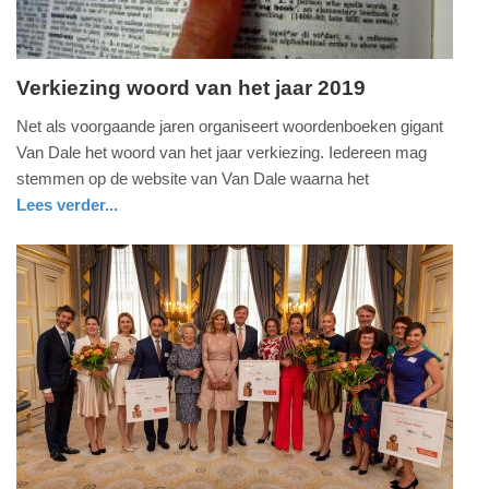
Verkiezing woord van het jaar 2019
dinsdag,
Net als voorgaande jaren organiseert woordenboeken gigant
10.
Van Dale het woord van het jaar verkiezing. Iedereen mag
december
stemmen op de website van Van Dale waarna het
2019
Lees verder...
-
nieuws
noord-
16:22
holland
Update:
09-
04-
2025
09:10