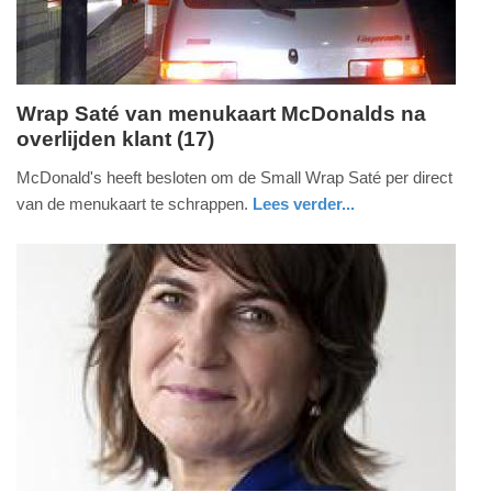
Wrap Saté van menukaart McDonalds na
overlijden klant (17)
vrijdag,
4.
McDonald's heeft besloten om de Small Wrap Saté per direct
april
van de menukaart te schrappen.
Lees verder...
2014
noord-
-
holland
16:25
Update:
09-
04-
2025
09:10