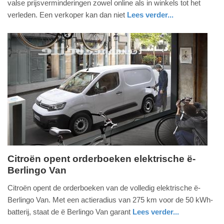
valse prijsverminderingen zowel online als in winkels tot het
2022
verleden. Een verkoper kan dan niet
Lees verder...
-
economie
zuid-
10:06
holland
Update:
09-
04-
2025
09:10
Citroën opent orderboeken elektrische ë-
Berlingo Van
woensdag,
8.
Citroën opent de orderboeken van de volledig elektrische ë-
september
Berlingo Van. Met een actieradius van 275 km voor de 50 kWh-
2021
batterij, staat de ë Berlingo Van garant
Lees verder...
-
auto