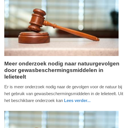
Update:
04-
09-
2025
13:37
Meer onderzoek nodig naar natuurgevolgen
door gewasbeschermingsmiddelen in
woensdag,
lelieteelt
2.
april
Er is meer onderzoek nodig naar de gevolgen voor de natuur bij
2025
het gebruik van gewasbeschermingsmiddelen in de lelieteelt. Uit
-
het beschikbare onderzoek kan
Lees verder...
19:50
nieuws
Update:
09-