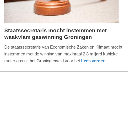
Staatssecretaris mocht instemmen met
waakvlam gaswinning Groningen
woensdag,
30.
De staatssecretaris van Economische Zaken en Klimaat mocht
augustus
instemmen met de winning van maximaal 2,8 miljard kubieke
2023
meter gas uit het Groningenveld voor het
Lees verder...
-
nieuws
groningen
11:38
Update:
09-
04-
2025
09:10