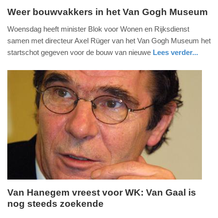
Weer bouwvakkers in het Van Gogh Museum
woensdag,
Woensdag heeft minister Blok voor Wonen en Rijksdienst
16.
samen met directeur Axel Rüger van het Van Gogh Museum het
april
startschot gegeven voor de bouw van nieuwe
Lees verder...
2014
noord-
-
holland
17:46
Update:
09-
04-
2025
09:10
Van Hanegem vreest voor WK: Van Gaal is
nog steeds zoekende
woensdag,
16.