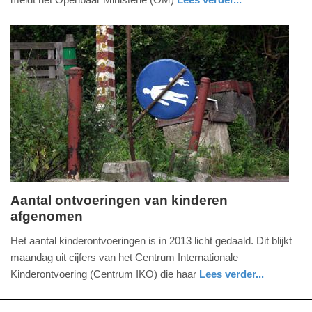
-
noord-
20:24
holland
Update:
09-
04-
2025
09:10
Aantal ontvoeringen van kinderen
afgenomen
maandag,
14.
Het aantal kinderontvoeringen is in 2013 licht gedaald. Dit blijkt
april
maandag uit cijfers van het Centrum Internationale
2014
Kinderontvoering (Centrum IKO) die haar
Lees verder...
-
noord-
16:14
holland