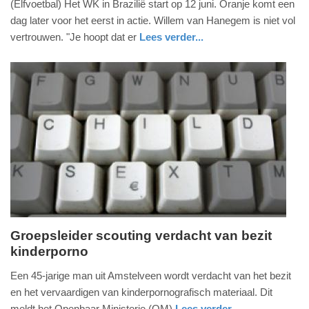
(Elfvoetbal) Het WK in Brazilië start op 12 juni. Oranje komt een
april
dag later voor het eerst in actie. Willem van Hanegem is niet vol
2014
vertrouwen. "Je hoopt dat er
Lees verder...
-
sport
15:09
Update:
09-
04-
2025
09:10
Groepsleider scouting verdacht van bezit
kinderporno
dinsdag,
15.
Een 45-jarige man uit Amstelveen wordt verdacht van het bezit
april
en het vervaardigen van kinderpornografisch materiaal. Dit
2014
meldt het Openbaar Ministerie (OM)
Lees verder...