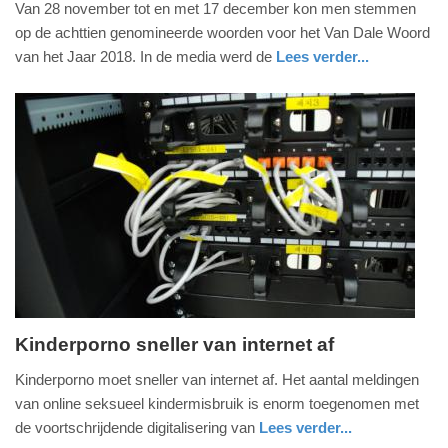
Van 28 november tot en met 17 december kon men stemmen
18.
op de achttien genomineerde woorden voor het Van Dale Woord
december
van het Jaar 2018. In de media werd de
Lees verder...
2018
nieuws
utrecht
-
09:02
Update:
09-
04-
2025
09:10
Kinderporno sneller van internet af
donderdag,
Kinderporno moet sneller van internet af. Het aantal meldingen
13.
van online seksueel kindermisbruik is enorm toegenomen met
december
de voortschrijdende digitalisering van
Lees verder...
2018