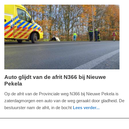
digitaal
zeeland
-
17:53
Update:
09-
04-
2025
09:10
Auto glijdt van de afrit N366 bij Nieuwe
Pekela
zaterdag,
1.
Op de afrit van de Provinciale weg N366 bij Nieuwe Pekela is
december
zaterdagmorgen een auto van de weg geraakt door gladheid. De
2018
bestuurster nam de afrit, in de bocht
Lees verder...
-
nieuws
groningen
politie
16:29