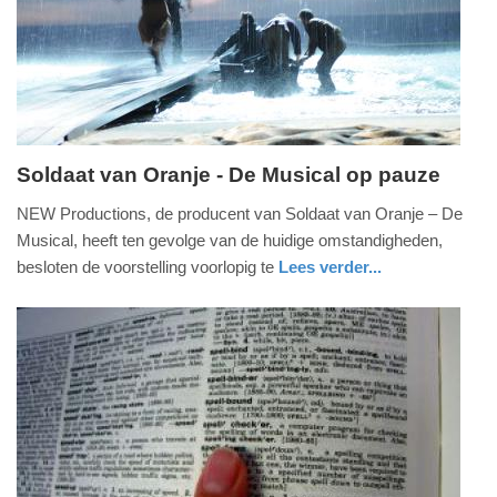
Soldaat van Oranje - De Musical op pauze
vrijdag,
NEW Productions, de producent van Soldaat van Oranje – De
30.
Musical, heeft ten gevolge van de huidige omstandigheden,
oktober
besloten de voorstelling voorlopig te
Lees verder...
2020
glossy
-
21:13
Update:
09-
04-
2025
09:10