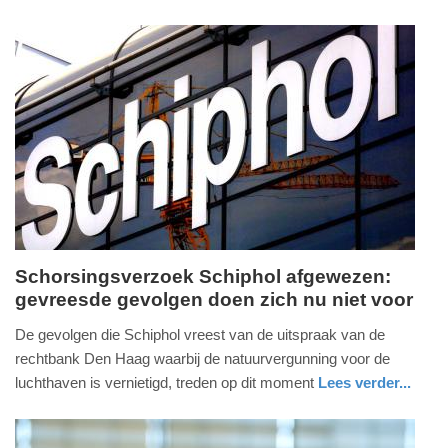
2026
auto
utrecht
-
18:36
Update:
02-
02-
2026
18:40
Schorsingsverzoek Schiphol afgewezen:
gevreesde gevolgen doen zich nu niet voor
donderdag,
4.
De gevolgen die Schiphol vreest van de uitspraak van de
september
rechtbank Den Haag waarbij de natuurvergunning voor de
2025
luchthaven is vernietigd, treden op dit moment
Lees verder...
-
nieuws
noord-
13:35
holland