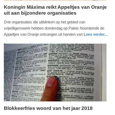
Koningin Máxima reikt Appeltjes van Oranje
uit aan bijzondere organisaties
donderdag,
23.
Drie organisaties die uitblinken op het gebied van
mei
vrijwilligerswerk hebben donderdag op Paleis Noordeinde de
2019
Appeltjes van Oranje ontvangen uit handen van
Lees verder...
-
nieuws
zuid-
13:38
holland
Update:
09-
04-
2025
09:10
Blokkeerfries woord van het jaar 2018
dinsdag,