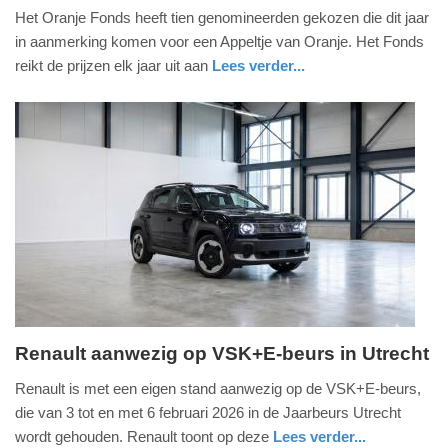
Het Oranje Fonds heeft tien genomineerden gekozen die dit jaar
juni
in aanmerking komen voor een Appeltje van Oranje. Het Fonds
2026
reikt de prijzen elk jaar uit aan
Lees verder...
-
09:18
Update:
15-
06-
2026
09:25
Renault aanwezig op VSK+E-beurs in Utrecht
maandag,
Renault is met een eigen stand aanwezig op de VSK+E-beurs,
2.
die van 3 tot en met 6 februari 2026 in de Jaarbeurs Utrecht
februari
wordt gehouden. Renault toont op deze
Lees verder...