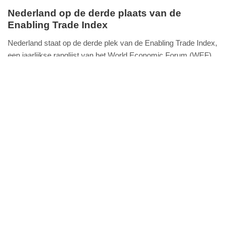
Nederland op de derde plaats van de
Enabling Trade Index
dinsdag,
1.
Nederland staat op de derde plek van de Enabling Trade Index,
april
een jaarlijkse ranglijst van het World Economic Forum (WEF)
FullStack Studio
2014
die meet hoe gemakkelijk het is om
Lees verder...
-
economie
18:11
Update:
09-
04-
2025
09:10
Gelderse Staten distantiëren zich van
uitspraken Wilders
woensdag,