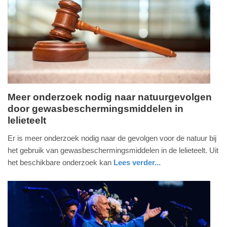
04-
2025
09:10
Meer onderzoek nodig naar natuurgevolgen
door gewasbeschermingsmiddelen in
woensdag,
lelieteelt
2.
april
Er is meer onderzoek nodig naar de gevolgen voor de natuur bij
2025
het gebruik van gewasbeschermingsmiddelen in de lelieteelt. Uit
-
het beschikbare onderzoek kan
Lees verder...
19:50
nieuws
zuid-
holland
Update:
09-
04-