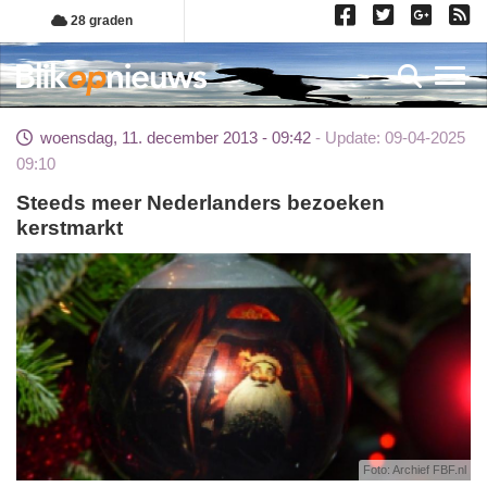
Overslaan
28 graden
en
naar
Toggl
de
inhoud
woensdag, 11. december 2013 - 09:42
Update: 09-04-2025
gaan
09:10
Steeds meer Nederlanders bezoeken
kerstmarkt
Foto: Archief FBF.nl