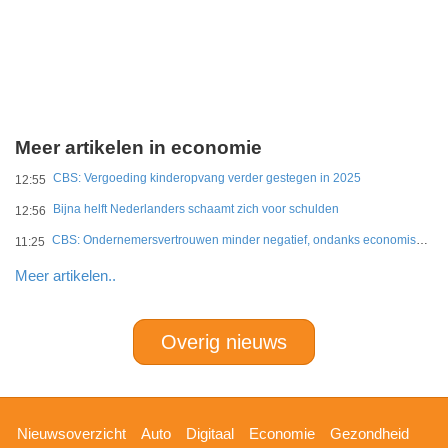
Meer artikelen in economie
CBS: Vergoeding kinderopvang verder gestegen in 2025
12:55
Bijna helft Nederlanders schaamt zich voor schulden
12:56
CBS: Ondernemersvertrouwen minder negatief, ondanks economische onzekerheid
11:25
Meer artikelen..
Overig nieuws
Hoofdnavigatie
Nieuwsoverzicht
Auto
Digitaal
Economie
Gezondheid