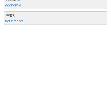
economie
Tag(s)
kerstmarkt