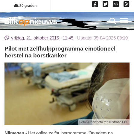
Overslaan
20 graden
en
naar
Toggl
de
inhoud
vrijdag, 21. oktober 2016 - 11:49
Update: 09-04-2025 09:10
gaan
Pilot met zelfhulpprogramma emotioneel
herstel na borstkanker
Foto: Archieffoto ter illustratie FBF
Nijmegen
Het online zelfhulpprogramma ‘Op adem na