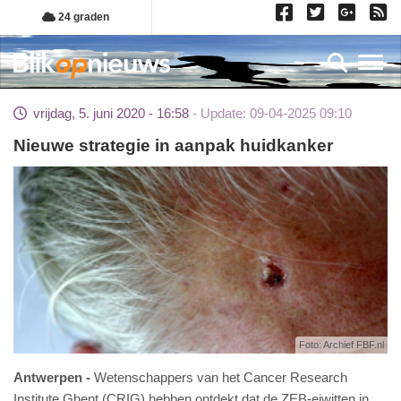
Overslaan
24 graden
en
naar
Toggl
de
inhoud
vrijdag, 5. juni 2020 - 16:58
Update: 09-04-2025 09:10
gaan
Nieuwe strategie in aanpak huidkanker
Foto: Archief FBF.nl
Antwerpen
Wetenschappers van het Cancer Research
Institute Ghent (CRIG) hebben ontdekt dat de ZEB-eiwitten in