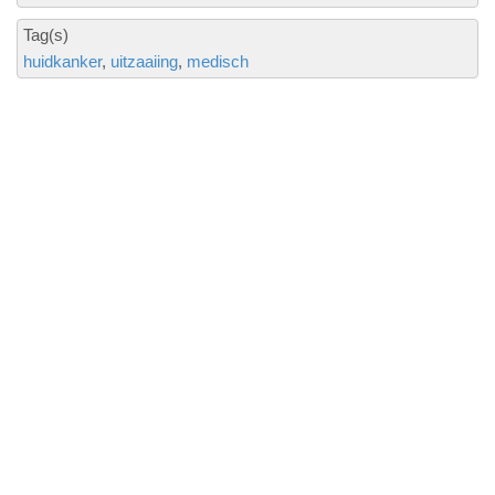
Tag(s)
huidkanker
uitzaaiing
medisch