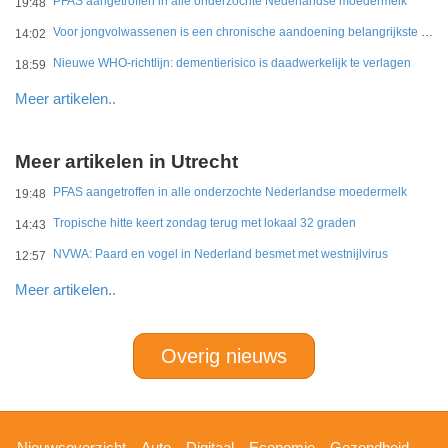
PFAS aangetroffen in alle onderzochte Nederlandse moedermelk
19:48
Voor jongvolwassenen is een chronische aandoening belangrijkste belemmering
14:02
Nieuwe WHO-richtlijn: dementierisico is daadwerkelijk te verlagen
18:59
Meer artikelen..
Meer artikelen in Utrecht
PFAS aangetroffen in alle onderzochte Nederlandse moedermelk
19:48
Tropische hitte keert zondag terug met lokaal 32 graden
14:43
NVWA: Paard en vogel in Nederland besmet met westnijlvirus
12:57
Meer artikelen..
Overig nieuws
Hoofdnavigatie
Nieuwsoverzicht
Auto
Digitaal
Economie
Gezondheid