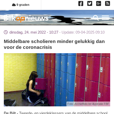
Overslaan
9 graden
en
naar
Toggl
de
inhoud
dinsdag, 24. mei 2022 - 10:27
Update: 09-04-2025 09:10
gaan
Middelbare scholieren minder gelukkig dan
voor de coronacrisis
Foto: Archieffoto ter illustratie FBF
De Bilt
Tweede- en vierdeklassers van de middelbare school