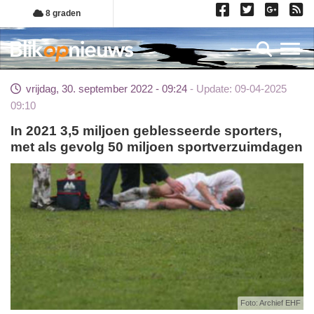
Overslaan
8 graden
en
naar
Toggl
de
inhoud
vrijdag, 30. september 2022 - 09:24
Update: 09-04-2025
gaan
09:10
In 2021 3,5 miljoen geblesseerde sporters,
met als gevolg 50 miljoen sportverzuimdagen
Foto: Archief EHF