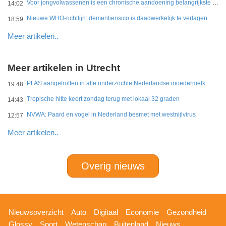
Voor jongvolwassenen is een chronische aandoening belangrijkste belemmering
14:02
Nieuwe WHO-richtlijn: dementierisico is daadwerkelijk te verlagen
18:59
Meer artikelen..
Meer artikelen in Utrecht
PFAS aangetroffen in alle onderzochte Nederlandse moedermelk
19:48
Tropische hitte keert zondag terug met lokaal 32 graden
14:43
NVWA: Paard en vogel in Nederland besmet met westnijlvirus
12:57
Meer artikelen..
Overig nieuws
Hoofdnavigatie
Nieuwsoverzicht
Auto
Digitaal
Economie
Gezondheid
Glossy
Sport
Wetenschap
Buitenland
Nieuws