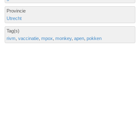
Provincie
Utrecht
Tag(s)
rivm
vaccinatie
mpox
monkey
apen
pokken