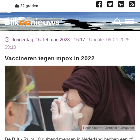
Overslaan
22 graden
en
naar
Toggl
de
inhoud
donderdag, 16. februari 2023 - 16:17
Update: 09-04-2025
gaan
09:10
Vaccineren tegen mpox in 2022
Foto: Steven Cornfield / Unsplash
De Bilt
Ruim 18 duizend mensen in Nederland hebben een of