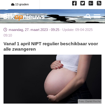
Overslaan
13 graden
en
naar
Toggl
de
inhoud
maandag, 27. maart 2023 - 09:25
Update: 09-04-2025
gaan
09:10
Vanaf 1 april NIPT regulier beschikbaar voor
alle zwangeren
Foto: Daniel Reche