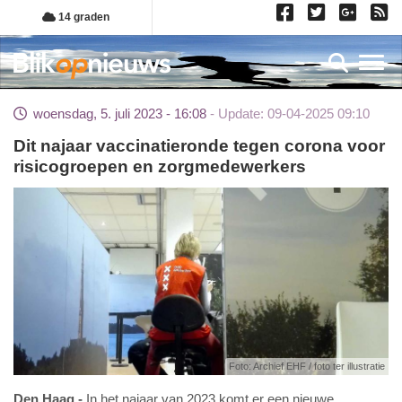
Overslaan
14 graden
en
naar
Toggl
de
inhoud
woensdag, 5. juli 2023 - 16:08
Update: 09-04-2025 09:10
gaan
Dit najaar vaccinatieronde tegen corona voor
risicogroepen en zorgmedewerkers
Foto: Archief EHF / foto ter illustratie
Den Haag
In het najaar van 2023 komt er een nieuwe