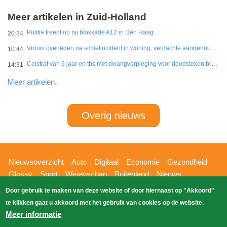
Meer artikelen in Zuid-Holland
Politie treedt op bij blokkade A12 in Den Haag
20:34
Vrouw overleden na schietincident in woning, verdachte aangehouden
10:44
Celstraf van 6 jaar en tbs met dwangverpleging voor doodsteken broer in Gouda
14:31
Meer artikelen..
Overig nieuws
Hoofdnavigatie
Nieuwsoverzicht
Auto
Digitaal
Economie
Gezondheid
Glossy
Sport
Wetenschap
Buitenland
Nieuws
Bizzpress
Blik op 112
Provincies
Weekoverzicht
Door gebruik te maken van deze website of door hiernaast op "Akkoord"
Copyright Blik Op Nieuws 2026
gehost
Zoeken
te klikken gaat u akkoord met het gebruik van cookies op de website.
EK-Media.nl
door
Meer informatie