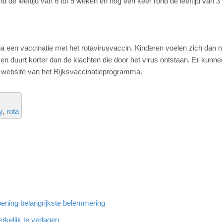
 de leeftijd van 6 tot 9 weken en nog een keer rond de leeftijd van 3
 na een vaccinatie met het rotavirusvaccin. Kinderen voelen zich dan n
g en duurt korter dan de klachten die door het virus ontstaan. Er kunn
e website van het Rijksvaccinatieprogramma.
y
rota
ening belangrijkste belemmering
rkelijk te verlagen