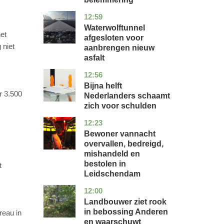
12:59
noord-
nieuws
)
holland
Waterwolftunnel
et
afgesloten voor
 niet
aanbrengen nieuw
asfalt
12:56
noord-
economie
holland
Bijna helft
r 3.500
Nederlanders schaamt
zich voor schulden
12:23
zuid-
nieuws
holland
Bewoner vannacht
overvallen, bedreigd,
mishandeld en
bestolen in
t
Leidschendam
12:00
drenthe
nieuws
Landbouwer ziet rook
in bebossing Anderen
reau in
en waarschuwt