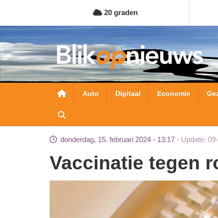
Overslaan
20 graden
en
naar
de
inhoud
gaan
Hoofdnavigatie
Auto
Digitaal
Economie
Ge
donderdag, 15. februari 2024 - 13:17
Update: 09
Vaccinatie tegen r