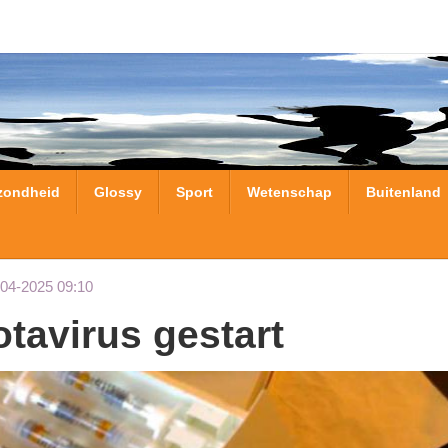
zondheid
Glossy
Sport
Wetenschap
Buitenland
-04-2025 09:10
otavirus gestart