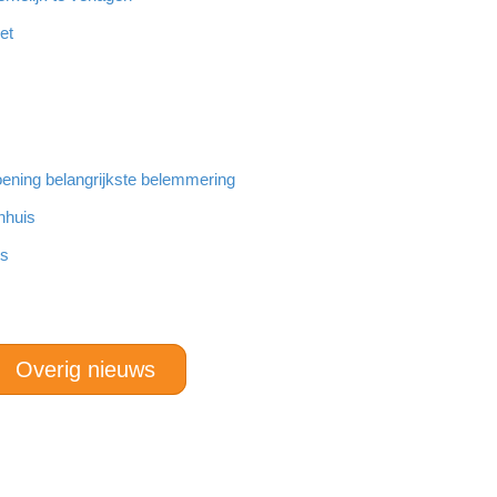
et
ening belangrijkste belemmering
nhuis
rs
Overig nieuws