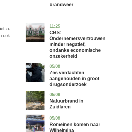
brandweer
11:25
zuid-
economie
iet zo
holland
CBS:
en ook
Ondernemersvertrouwen
minder negatief,
ondanks economische
onzekerheid
05/08
zuid-
nieuws
holland
Zes verdachten
aangehouden in groot
drugsonderzoek
05/08
drenthe
nieuws
Natuurbrand in
Zuidlaren
05/08
utrecht
nieuws
Romeinen komen naar
Wilhelmina