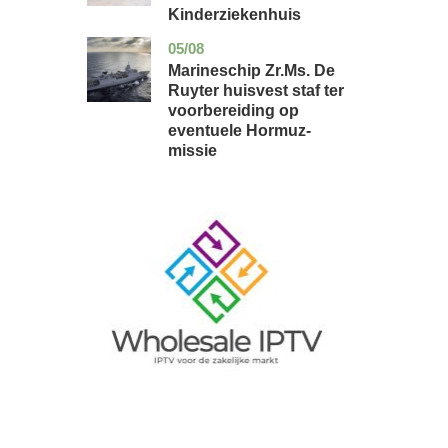
Kinderziekenhuis
05/08
zuid-
nieuws
holland
Marineschip Zr.Ms. De
Ruyter huisvest staf ter
voorbereiding op
eventuele Hormuz-
missie
Image