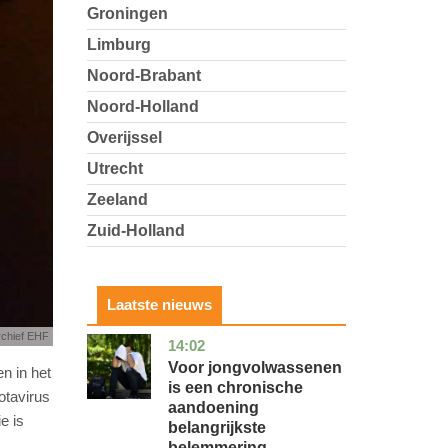
Groningen
Limburg
Noord-Brabant
Noord-Holland
Overijssel
Utrecht
Zeeland
Zuid-Holland
Laatste nieuws
rchief EHF
14:02
utrecht
gezondheid
Voor jongvolwassenen
n in het
is een chronische
otavirus
aandoening
e is
belangrijkste
belemmering