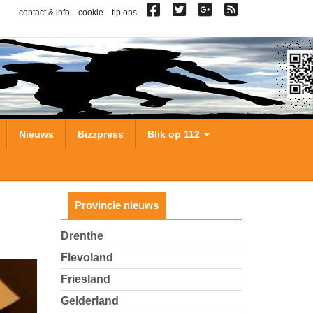
contact & info
cookie
tip ons
Nieuws
Bizzpress
Blik op 112
Provincie nieuws
Drenthe
Flevoland
Friesland
Gelderland