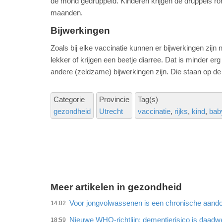
de mond gedruppeld. Kinderen krijgen de druppels rond
maanden.
Bijwerkingen
Zoals bij elke vaccinatie kunnen er bijwerkingen zijn
lekker of krijgen een beetje diarree. Dat is minder er
andere (zeldzame) bijwerkingen zijn. Die staan op d
Categorie
Provincie
Tag(s)
gezondheid
Utrecht
vaccinatie
rijks
kind
bab
Meer artikelen in gezondheid
Voor jongvolwassenen is een chronische aando
14:02
Nieuwe WHO-richtlijn: dementierisico is daadwe
18:59