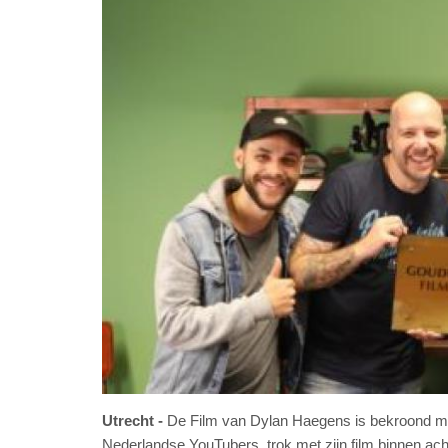
Utrecht
De Film van Dylan Haegens is bekroond m
Nederlandse YouTubers, trok met zijn film binnen a