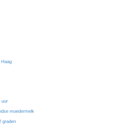
n Haag
 uur
landse moedermelk
32 graden