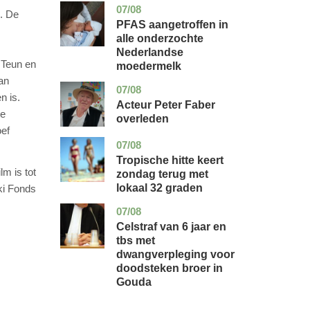
07/08
utrecht
gezondheid
. De
PFAS aangetroffen in
alle onderzochte
Nederlandse
 Teun en
moedermelk
dan
07/08
noord-
glossy
n is.
holland
Acteur Peter Faber
te
overleden
oef
07/08
utrecht
nieuws
Tropische hitte keert
m is tot
zondag terug met
lokaal 32 graden
ki Fonds
07/08
zuid-
nieuws
holland
Celstraf van 6 jaar en
tbs met
dwangverpleging voor
doodsteken broer in
Gouda