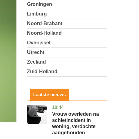
Groningen
Limburg
Noord-Brabant
Noord-Holland
Overijssel
Utrecht
Zeeland
Zuid-Holland
Laatste nieuws
10:44
zuid-
nieuws
holland
Vrouw overleden na
schietincident in
woning, verdachte
aangehouden