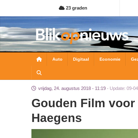
Overslaan
23 graden
en
naar
de
inhoud
gaan
Hoofdnavigatie
Auto
Digitaal
Economie
Ge
vrijdag, 24. augustus 2018 - 11:19
Update: 09-04
Gouden Film voor De Film van Dylan
Haegens