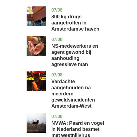
07/08
noord-
nieuws
holland
800 kg drugs
aangetroffen in
Amsterdamse haven
07/08
flevoland
nieuws
NS-medewerkers en
agent gewond bij
aanhouding
agressieve man
07/08
noord-
nieuws
holland
Verdachte
aangehouden na
meerdere
geweldsincidenten
Amsterdam-West
07/08
utrecht
nieuws
NVWA: Paard en vogel
in Nederland besmet
met westnijlvirus