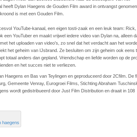
val heeft Dylan Haegens de Gouden Film award in ontvangst genomen
 bekroond is met een Gouden Film.
uccesvol YouTube-kanaal, een eigen tosti-zaak en een leuk team: Rick,
 ook een YouTuber en maakt vrijwel iedere video van Dylan na, alleen 
l met het uploaden van video’s, zo snel dat het verdacht aan het worde
ekt het geheim van IJsbrand. Ze besluiten om zijn geheim ook eens 
loopt totaal anders dan gepland. Vriendschap en liefde worden op de pr
ienden en het succes niet te verliezen.
n Haegens en Bas van Teylingen en geproduceerd door 2Cfilm. De fil
urg, Gemeente Venray, Eurogroei Films, Stichting Abraham Tuschins
ns wordt gedistribueerd door Just Film Distribution en draait in 108
n haegens