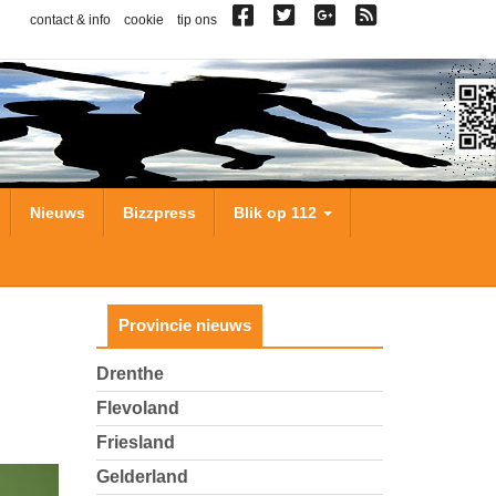
contact & info
cookie
tip ons
Nieuws
Bizzpress
Blik op 112
Provincie nieuws
Drenthe
Flevoland
Friesland
Gelderland